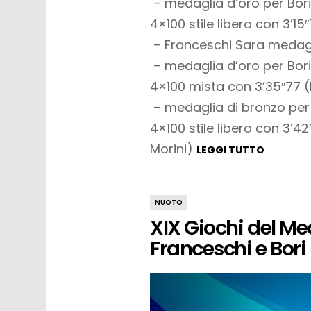
– medaglia d’oro per Bor
4×100 stile libero con 3’15
– Franceschi Sara medaglia
– medaglia d’oro per Bor
4×100 mista con 3’35″77 (M
– medaglia di bronzo per
4×100 stile libero con 3’4
Morini)
LEGGI TUTTO
NUOTO
XIX Giochi del Me
Franceschi e Bori