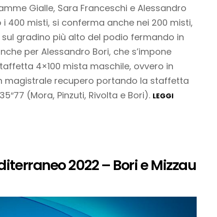
 Fiamme Gialle, Sara Franceschi e Alessandro
o i 400 misti, si conferma anche nei 200 misti,
sul gradino più alto del podio fermando in
 anche per Alessandro Bori, che s’impone
 staffetta 4×100 mista maschile, ovvero in
 un magistrale recupero portando la staffetta
’35″77 (Mora, Pinzuti, Rivolta e Bori).
LEGGI
diterraneo 2022 – Bori e Mizzau