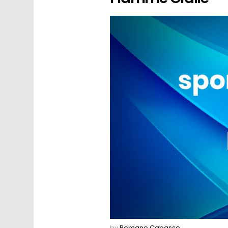
by
Romano Capasso