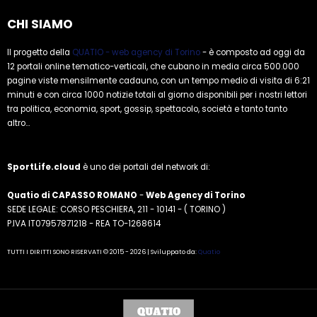
CHI SIAMO
Il progetto della
QUATIO - web agency di Torino
- è composto ad oggi da
12 portali online tematico-verticali, che cubano in media circa 500.000
pagine viste mensilmente cadauno, con un tempo medio di visita di 6:21
minuti e con circa 1000 notizie totali al giorno disponibili per i nostri lettori
tra politica, economia, sport, gossip, spettacolo, società e tanto tanto
altro...
SportLife.cloud
è uno dei portali del network di:
Quatio di CAPASSO ROMANO
-
Web Agency di Torino
SEDE LEGALE: CORSO PESCHIERA, 211 - 10141 - ( TORINO )
P.IVA IT07957871218 - REA TO-1268614
TUTTI I DIRITTI SONO RISERVATI © 2015 - 2026 | Sviluppato da:
Quatio