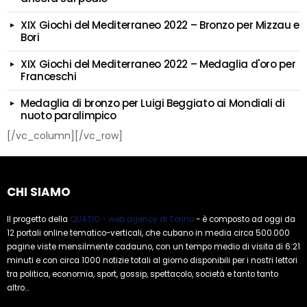
XIX Giochi del Mediterraneo 2022 – Bronzo per Mizzau e
Bori
XIX Giochi del Mediterraneo 2022 – Medaglia d'oro per
Franceschi
Medaglia di bronzo per Luigi Beggiato ai Mondiali di
nuoto paralimpico
[/vc_column][/vc_row]
CHI SIAMO
Il progetto della
QUATIO - web agency di Torino
- è composto ad oggi da
12 portali online tematico-verticali, che cubano in media circa 500.000
pagine viste mensilmente cadauno, con un tempo medio di visita di 6:21
minuti e con circa 1000 notizie totali al giorno disponibili per i nostri lettori
tra politica, economia, sport, gossip, spettacolo, società e tanto tanto
altro...