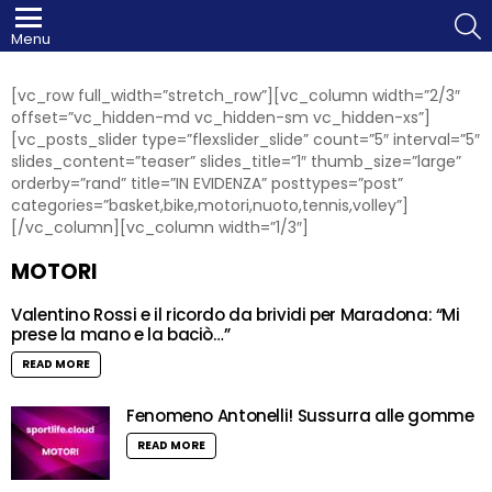
S
Menu
[vc_row full_width=”stretch_row”][vc_column width=”2/3″
offset=”vc_hidden-md vc_hidden-sm vc_hidden-xs”]
[vc_posts_slider type=”flexslider_slide” count=”5″ interval=”5″
slides_content=”teaser” slides_title=”1″ thumb_size=”large”
orderby=”rand” title=”IN EVIDENZA” posttypes=”post”
categories=”basket,bike,motori,nuoto,tennis,volley”]
[/vc_column][vc_column width=”1/3″]
MOTORI
Valentino Rossi e il ricordo da brividi per Maradona: “Mi
prese la mano e la baciò…”
READ MORE
Fenomeno Antonelli! Sussurra alle gomme
READ MORE