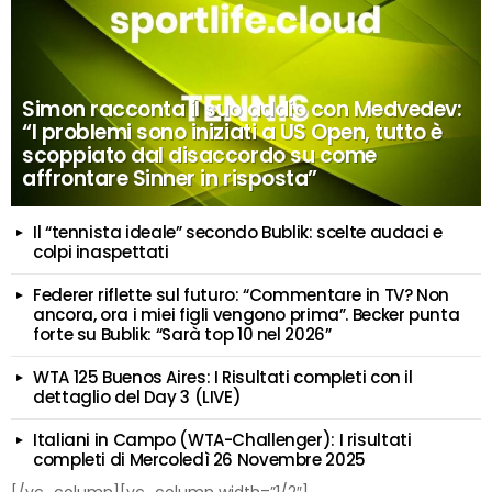
Simon racconta il suo addio con Medvedev:
“I problemi sono iniziati a US Open, tutto è
scoppiato dal disaccordo su come
affrontare Sinner in risposta”
Il “tennista ideale” secondo Bublik: scelte audaci e
colpi inaspettati
Federer riflette sul futuro: “Commentare in TV? Non
ancora, ora i miei figli vengono prima”. Becker punta
forte su Bublik: “Sarà top 10 nel 2026”
WTA 125 Buenos Aires: I Risultati completi con il
dettaglio del Day 3 (LIVE)
Italiani in Campo (WTA-Challenger): I risultati
completi di Mercoledì 26 Novembre 2025
[/vc_column][vc_column width=”1/2″]