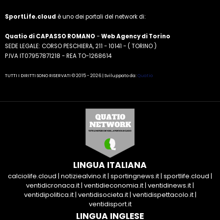
SportLife.cloud
è uno dei portali del network di:
Quatio di CAPASSO ROMANO
-
Web Agency di Torino
SEDE LEGALE: CORSO PESCHIERA, 211 - 10141 - ( TORINO )
P.IVA IT07957871218 - REA TO-1268614
TUTTI I DIRITTI SONO RISERVATI © 2015 - 2026 | Sviluppato da:
Quatio
LINGUA ITALIANA
calciolife.cloud
|
notiziealvino.it
|
sportingnews.it
|
sportlife.cloud
|
ventidicronaca.it
|
ventidieconomia.it
|
ventidinews.it
|
ventidipolitica.it
|
ventidisocieta.it
|
ventidispettacolo.it
|
ventidisport.it
LINGUA INGLESE