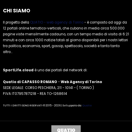
CHI SIAMO
Il progetto della
QUATIO - web agency di Torino
- è composto ad oggi da
12 portali online tematico-verticali, che cubano in media circa 500.000
pagine viste mensilmente cadauno, con un tempo medio di visita di 6:21
minuti e con circa 1000 notizie totali al giorno disponibili per i nostri lettori
tra politica, economia, sport, gossip, spettacolo, società e tanto tanto
altro...
SportLife.cloud
è uno dei portali del network di:
Quatio di CAPASSO ROMANO
-
Web Agency di Torino
SEDE LEGALE: CORSO PESCHIERA, 211 - 10141 - ( TORINO )
P.IVA IT07957871218 - REA TO-1268614
TUTTI I DIRITTI SONO RISERVATI © 2015 - 2026 | Sviluppato da:
Quatio