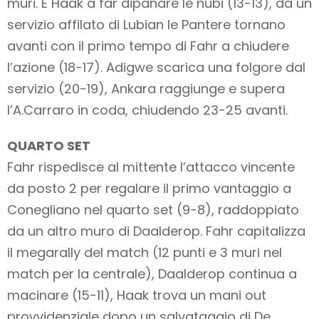
muri. È Haak a far dipanare le nubi (13-13), da un
servizio affilato di Lubian le Pantere tornano
avanti con il primo tempo di Fahr a chiudere
l’azione (18-17). Adigwe scarica una folgore dal
servizio (20-19), Ankara raggiunge e supera
l’A.Carraro in coda, chiudendo 23-25 avanti.
QUARTO SET
Fahr rispedisce al mittente l’attacco vincente
da posto 2 per regalare il primo vantaggio a
Conegliano nel quarto set (9-8), raddoppiato
da un altro muro di Daalderop. Fahr capitalizza
il megarally del match (12 punti e 3 muri nel
match per la centrale), Daalderop continua a
macinare (15-11), Haak trova un mani out
provvidenziale dopo un salvataggio di De