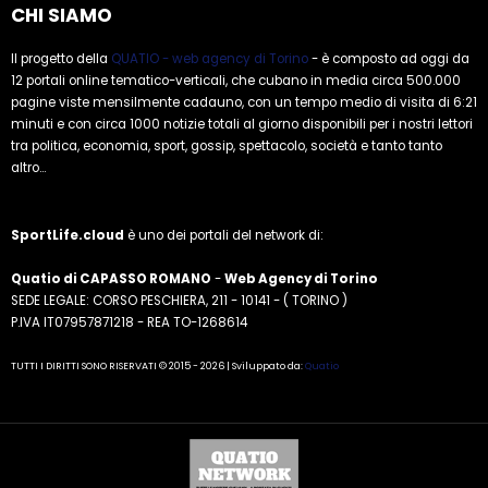
CHI SIAMO
Il progetto della
QUATIO - web agency di Torino
- è composto ad oggi da
12 portali online tematico-verticali, che cubano in media circa 500.000
pagine viste mensilmente cadauno, con un tempo medio di visita di 6:21
minuti e con circa 1000 notizie totali al giorno disponibili per i nostri lettori
tra politica, economia, sport, gossip, spettacolo, società e tanto tanto
altro...
SportLife.cloud
è uno dei portali del network di:
Quatio di CAPASSO ROMANO
-
Web Agency di Torino
SEDE LEGALE: CORSO PESCHIERA, 211 - 10141 - ( TORINO )
P.IVA IT07957871218 - REA TO-1268614
TUTTI I DIRITTI SONO RISERVATI © 2015 - 2026 | Sviluppato da:
Quatio