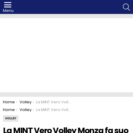
S
Menu
You are here:
Home
Volley
La MINT Vero Volley Monza fa suo il primo test match della stagione
You are here:
Home
Volley
La MINT Vero Volley Monza fa suo il primo test match della stagione
VOLLEY
La MINT Vero Volley Monza fa suo