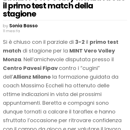
il primo test match della
stagione
by
Sonia Basso
11 mesi fa
Si è chiuso con il parziale di
3-2
il
primo test
match
di stagione per la
MINT Vero Volley
Monza
. Nell’amichevole disputata presso il
Centro Pavesi Fipav
contro i “cugini”
dell’
Allianz Milano
la formazione guidata da
coach Massimo Eccheli ha ottenuto delle
ottime indicazioni in vista dei prossimi
appuntamenti. Beretta e compagni sono
dunque tornati a calcare il taraflex e hanno
sfruttato l’occasione per ritrovare confidenza
con il campo da gioco e per valutare il lavoro