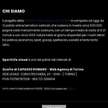
CHI SIAMO
Il progetto della
QUATIO - web agency di Torino
- è composto ad oggi da
12 portali online tematico-verticali, che cubano in media circa 500.000
pagine viste mensilmente cadauno, con un tempo medio di visita di 6:21
minuti e con circa 1000 notizie totali al giorno disponibili per i nostri lettori
tra politica, economia, sport, gossip, spettacolo, società e tanto tanto
altro...
SportLife.cloud
è uno dei portali del network di:
Quatio di CAPASSO ROMANO
-
Web Agency di Torino
SEDE LEGALE: CORSO PESCHIERA, 211 - 10141 - ( TORINO )
P.IVA IT07957871218 - REA TO-1268614
TUTTI I DIRITTI SONO RISERVATI © 2015 - 2026 | Sviluppato da:
Quatio