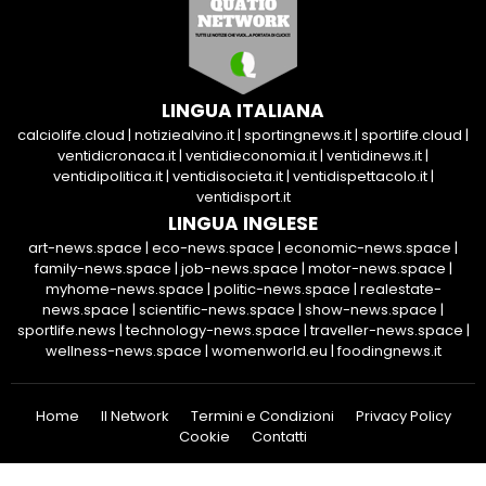
LINGUA ITALIANA
calciolife.cloud
|
notiziealvino.it
|
sportingnews.it
|
sportlife.cloud
|
ventidicronaca.it
|
ventidieconomia.it
|
ventidinews.it
|
ventidipolitica.it
|
ventidisocieta.it
|
ventidispettacolo.it
|
ventidisport.it
LINGUA INGLESE
art-news.space
|
eco-news.space
|
economic-news.space
|
family-news.space
|
job-news.space
|
motor-news.space
|
myhome-news.space
|
politic-news.space
|
realestate-
news.space
|
scientific-news.space
|
show-news.space
|
sportlife.news
|
technology-news.space
|
traveller-news.space
|
wellness-news.space
|
womenworld.eu
|
foodingnews.it
Home
Il Network
Termini e Condizioni
Privacy Policy
Cookie
Contatti