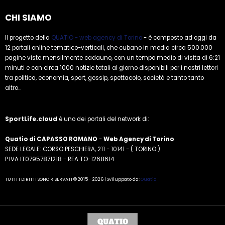
CHI SIAMO
Il progetto della
QUATIO - web agency di Torino
- è composto ad oggi da
12 portali online tematico-verticali, che cubano in media circa 500.000
pagine viste mensilmente cadauno, con un tempo medio di visita di 6:21
minuti e con circa 1000 notizie totali al giorno disponibili per i nostri lettori
tra politica, economia, sport, gossip, spettacolo, società e tanto tanto
altro...
SportLife.cloud
è uno dei portali del network di:
Quatio di CAPASSO ROMANO
-
Web Agency di Torino
SEDE LEGALE: CORSO PESCHIERA, 211 - 10141 - ( TORINO )
P.IVA IT07957871218 - REA TO-1268614
TUTTI I DIRITTI SONO RISERVATI © 2015 - 2026 | Sviluppato da:
Quatio