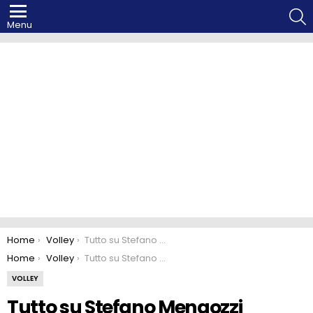
S
Menu
You are here:
Home
Volley
Tutto su Stefano Mengozzi
You are here:
Home
Volley
Tutto su Stefano Mengozzi
VOLLEY
Tutto su Stefano Mengozzi