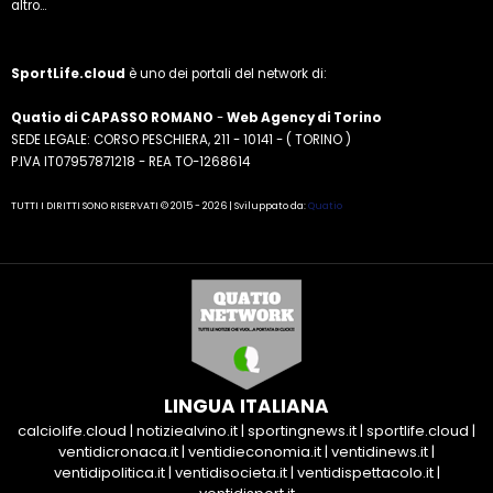
altro...
SportLife.cloud
è uno dei portali del network di:
Quatio di CAPASSO ROMANO
-
Web Agency di Torino
SEDE LEGALE: CORSO PESCHIERA, 211 - 10141 - ( TORINO )
P.IVA IT07957871218 - REA TO-1268614
TUTTI I DIRITTI SONO RISERVATI © 2015 - 2026 | Sviluppato da:
Quatio
LINGUA ITALIANA
calciolife.cloud
|
notiziealvino.it
|
sportingnews.it
|
sportlife.cloud
|
ventidicronaca.it
|
ventidieconomia.it
|
ventidinews.it
|
ventidipolitica.it
|
ventidisocieta.it
|
ventidispettacolo.it
|