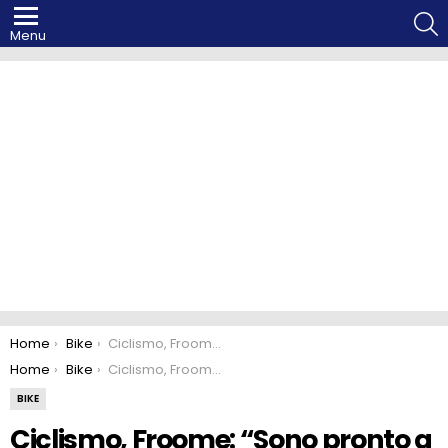
S
Menu
You are here:
Home
Bike
Ciclismo, Froome: “Sono pronto a vincere ancora il Tour”
You are here:
Home
Bike
Ciclismo, Froome: “Sono pronto a vincere ancora il Tour”
BIKE
Ciclismo, Froome: “Sono pronto a