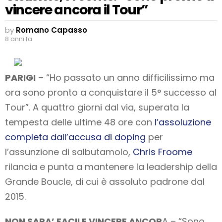
vincere ancora il Tour”
by
Romano Capasso
8 anni fa
PARIGI
– “Ho passato un anno difficilissimo ma
ora sono pronto a conquistare il 5° successo al
Tour”. A quattro giorni dal via, superata la
tempesta delle ultime 48 ore con
l’assoluzione
completa dall’accusa di doping
per
l’assunzione di salbutamolo,
Chris Froome
rilancia e punta a mantenere la leadership della
Grande Boucle, di cui è assoluto padrone dal
2015.
NON SARA’ FACILE VINCERE ANCOR
A – “Sono