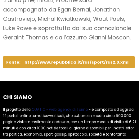
transalpine, infatti, Froome sarà
accompagnato da Egan Bernal, Jonathan
Castroviejo, Michal Kwiatkowski, Wout Poels,
Luke Rowe e soprattutto dal suo connazionale
Geraint Thomas e dall’azzurro Gianni Moscon.
Fonte:
http://www.repubblica.it/rss/sport/rss2.0.xml
CHI SIAMO
Il progetto della
QUATIO - web agency di Torino
- è composto ad oggi da
12 portali online tematico-verticali, che cubano in media circa 500.000
pagine viste mensilmente cadauno, con un tempo medio di visita di 6:21
minuti e con circa 1000 notizie totali al giorno disponibili per i nostri lettori
tra politica, economia, sport, gossip, spettacolo, società e tanto tanto