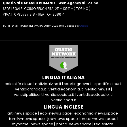
Quatio di CAPASSO ROMANO
-
Web Agency di Torino
SEDE LEGALE: CORSO PESCHIERA, 211 - 10141 - ( TORINO )
P.IVA IT07957871218 - REA TO-1268614
TUTTI I DIRITTI SONO RISERVATI © 2015 - 2026 | Sviluppato da:
Quatio
LINGUA ITALIANA
calciolife.cloud
|
notiziealvino.it
|
sportingnews.it
|
sportlife.cloud
|
ventidicronaca.it
|
ventidieconomia.it
|
ventidinews.it
|
ventidipolitica.it
|
ventidisocieta.it
|
ventidispettacolo.it
|
ventidisport.it
LINGUA INGLESE
art-news.space
|
eco-news.space
|
economic-news.space
|
family-news.space
|
job-news.space
|
motor-news.space
|
myhome-news.space
|
politic-news.space
|
realestate-