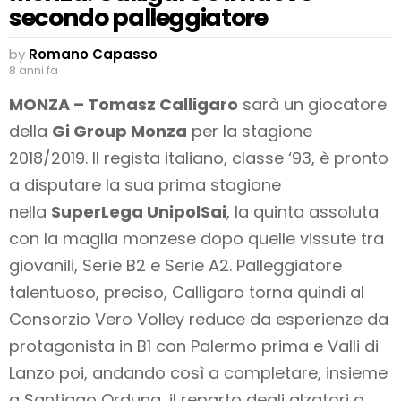
secondo palleggiatore
by
Romano Capasso
8 anni fa
MONZA – Tomasz Calligaro
sarà un giocatore
della
Gi Group Monza
per la stagione
2018/2019. Il regista italiano, classe ‘93, è pronto
a disputare la sua prima stagione
nella
SuperLega UnipolSai
, la quinta assoluta
con la maglia monzese dopo quelle vissute tra
giovanili, Serie B2 e Serie A2. Palleggiatore
talentuoso, preciso, Calligaro torna quindi al
Consorzio Vero Volley reduce da esperienze da
protagonista in B1 con Palermo prima e Valli di
Lanzo poi, andando così a completare, insieme
a Santiago Orduna, il reparto degli alzatori a