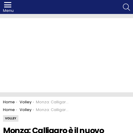
S
Menu
You are here:
Home
Volley
Monza: Calligaro è il nuovo secondo palleggiatore
You are here:
Home
Volley
Monza: Calligaro è il nuovo secondo palleggiatore
VOLLEY
Monza: Calligaro è il nuovo