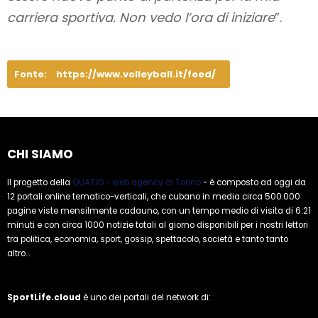
carriera sportiva. Non vedo l’ora di iniziare
”.
Fonte:
https://www.volleyball.it/feed/
CHI SIAMO
Il progetto della
QUATIO - web agency di Torino
- è composto ad oggi da
12 portali online tematico-verticali, che cubano in media circa 500.000
pagine viste mensilmente cadauno, con un tempo medio di visita di 6:21
minuti e con circa 1000 notizie totali al giorno disponibili per i nostri lettori
tra politica, economia, sport, gossip, spettacolo, società e tanto tanto
altro...
SportLife.cloud
è uno dei portali del network di: