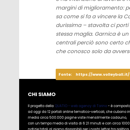
margini di miglioramento: pe
sa come si fa a vincere la C
durissima – stavolta ci porti
stessa maglia. Garnica è un
centrali perciò sono certo c
che conosco solo da avversa
Fonte:
https://www.volleyball.it
CHI SIAMO
Il progetto della
QUATIO - web agency di Torino
- è compost
ad oggi da 12 portali online tematico-verticali, che cubano i
media circa 500.000 pagine viste mensilmente cadauno,
con un tempo medio di visita di 6:21 minuti e con circa 1000
notizie totali al giorno disponibili per i nostri lettori tra politica,