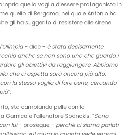
è proprio quella voglia d’essere protagonista in
ome quello di Bergamo, nel quale Antonio ha
 gli ha suggerito di resistere alle sirene
l’Olimpia
– dice –
è stata decisamente
ecchio anche se non sono uno che guarda i
ardare gli obiettivi da raggiungere. Abbiamo
llo che ci aspetta sarà ancora più alto.
 con la stessa voglia di fare bene, cercando
più
”.
nto, sta cambiando pelle con lo
ta Garnica e l’allenatore Spanakis: “
Sono
con lui
– prosegue –
perché ci siamo parlati
 moltissimo sul muro in quanto vede enormi