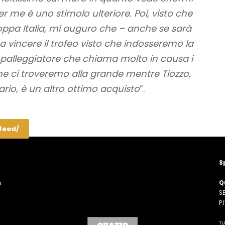
r me è uno stimolo ulteriore. Poi, visto che
oppa Italia, mi auguro che – anche se sarà
 a vincere il trofeo visto che indosseremo la
 palleggiatore che chiama molto in causa i
he ci troveremo alla grande mentre Tiozzo,
rio, è un altro ottimo acquisto
”.
/feed/
S
Q
o
SE
n
P
TU