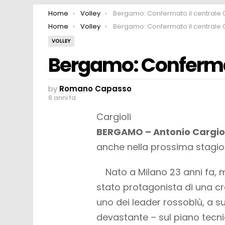
You are here:
Home
Volley
Bergamo: Confermato il centrale Cargiol
You are here:
Home
Volley
Bergamo: Confermato il centrale Cargiol
VOLLEY
Bergamo: Confermato
by
Romano Capasso
8 anni fa
Cargioli
BERGAMO – Antonio Cargiol
anche nella prossima stagio
Nato a Milano 23 anni fa, m
stato protagonista di una cr
uno dei leader rossoblù, a su
devastante – sul piano tec