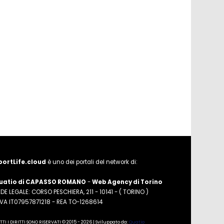
portLife.cloud
è uno dei portali del network di:
uatio di CAPASSO ROMANO
-
Web Agency di Torino
DE LEGALE: CORSO PESCHIERA, 211 - 10141 - ( TORINO )
.IVA IT07957871218 - REA TO-1268614
TTI I DIRITTI SONO RISERVATI © 2015 - 2026 | Sviluppato da:
Quatio