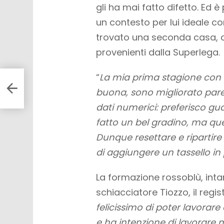
gli ha mai fatto difetto. Ed 
un contesto per lui ideale c
trovato una seconda casa, che
provenienti dalla Superlega.
“
La mia prima stagione con 
do
buona, sono migliorato par
dati numerici: preferisco gu
fatto un bel gradino, ma que
Dunque resettare e ripartire
di aggiungere un tassello in 
La formazione rossoblù, inta
schiacciatore Tiozzo, il regis
felicissimo di poter lavorare 
e ha intenzione di lavorare