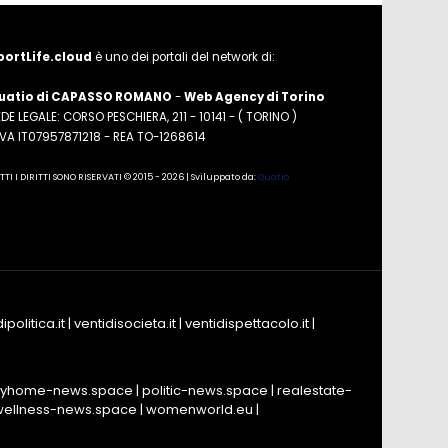
portLife.cloud
è uno dei portali del network di:
uatio di CAPASSO ROMANO
-
Web Agency di Torino
DE LEGALE: CORSO PESCHIERA, 211 - 10141 - ( TORINO )
.IVA IT07957871218 - REA TO-1268614
TTI I DIRITTI SONO RISERVATI © 2015 - 2026 | Sviluppato da:
Quatio
ipolitica.it
|
ventidisocieta.it
|
ventidispettacolo.it
|
yhome-news.space
|
politic-news.space
|
realestate-
wellness-news.space
|
womenworld.eu
|