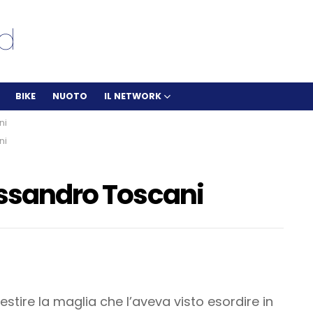
BIKE
NUOTO
IL NETWORK
ni
ni
essandro Toscani
estire la maglia che l’aveva visto esordire in