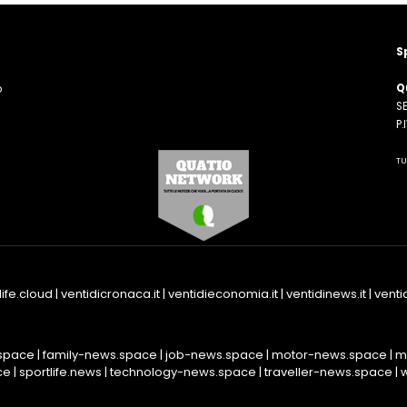
S
Q
o
SE
n
P
TU
life.cloud
|
ventidicronaca.it
|
ventidieconomia.it
|
ventidinews.it
|
ventid
space
|
family-news.space
|
job-news.space
|
motor-news.space
|
m
ce
|
sportlife.news
|
technology-news.space
|
traveller-news.space
|