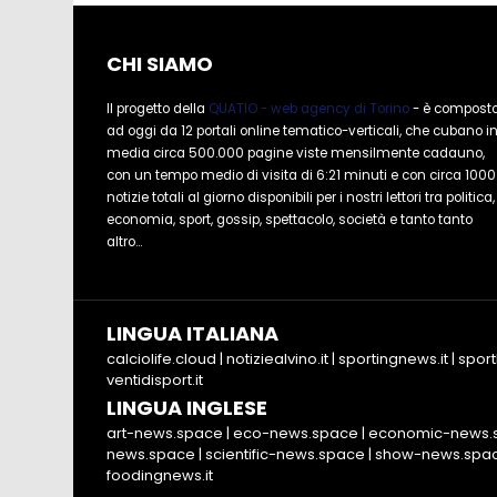
CHI SIAMO
Il progetto della
QUATIO - web agency di Torino
- è compost
ad oggi da 12 portali online tematico-verticali, che cubano i
media circa 500.000 pagine viste mensilmente cadauno,
con un tempo medio di visita di 6:21 minuti e con circa 1000
notizie totali al giorno disponibili per i nostri lettori tra politica,
economia, sport, gossip, spettacolo, società e tanto tanto
altro...
LINGUA ITALIANA
calciolife.cloud
|
notiziealvino.it
|
sportingnews.it
|
sport
ventidisport.it
LINGUA INGLESE
art-news.space
|
eco-news.space
|
economic-news.
news.space
|
scientific-news.space
|
show-news.spa
foodingnews.it