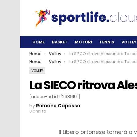
HOME
BASKET
MOTORI
TENNIS
VOLLEY
You are here:
Home
Volley
La SIECO ritrova Alessandro Tosca
You are here:
Home
Volley
La SIECO ritrova Alessandro Tosca
VOLLEY
La SIECO ritrova Al
[adace-ad id="298910"]
by
Romano Capasso
8 anni fa
Il Libero ortonese tornerà a v