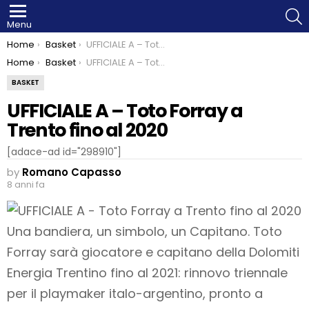
S
Menu
You are here:
Home
Basket
UFFICIALE A – Toto Forray a Trento fino al 2020
You are here:
Home
Basket
UFFICIALE A – Toto Forray a Trento fino al 2020
BASKET
UFFICIALE A – Toto Forray a
Trento fino al 2020
[adace-ad id="298910"]
by
Romano Capasso
8 anni fa
Una bandiera, un simbolo, un Capitano. Toto
Forray sarà giocatore e capitano della Dolomiti
Energia Trentino fino al 2021: rinnovo triennale
per il playmaker italo-argentino, pronto a