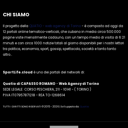
CHI SIAMO
Il progetto della
QUATIO - web agency di Torino
- è composto ad oggi da
12 portali online tematico-verticali, che cubano in media circa 500.000
pagine viste mensilmente cadauno, con un tempo medio di visita di 6:21
minuti e con circa 1000 notizie totali al giorno disponibili per i nostri lettori
tra politica, economia, sport, gossip, spettacolo, società e tanto tanto
altro...
SportLife.cloud
è uno dei portali del network di:
Quatio di CAPASSO ROMANO
-
Web Agency di Torino
SEDE LEGALE: CORSO PESCHIERA, 211 - 10141 - ( TORINO )
P.IVA IT07957871218 - REA TO-1268614
TUTTI I DIRITTI SONO RISERVATI © 2015 - 2026 | Sviluppato da:
Quatio