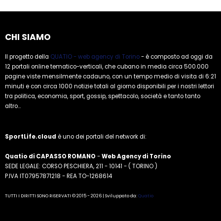
CHI SIAMO
Il progetto della
QUATIO - web agency di Torino
- è composto ad oggi da
12 portali online tematico-verticali, che cubano in media circa 500.000
pagine viste mensilmente cadauno, con un tempo medio di visita di 6:21
minuti e con circa 1000 notizie totali al giorno disponibili per i nostri lettori
tra politica, economia, sport, gossip, spettacolo, società e tanto tanto
altro...
SportLife.cloud
è uno dei portali del network di:
Quatio di CAPASSO ROMANO
-
Web Agency di Torino
SEDE LEGALE: CORSO PESCHIERA, 211 - 10141 - ( TORINO )
P.IVA IT07957871218 - REA TO-1268614
TUTTI I DIRITTI SONO RISERVATI © 2015 - 2026 | Sviluppato da:
Quatio