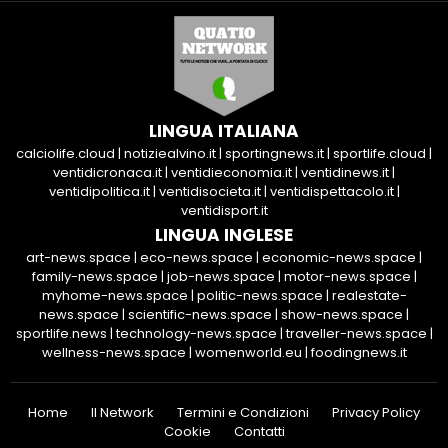
LINGUA ITALIANA
calciolife.cloud
|
notiziealvino.it
|
sportingnews.it
|
sportlife.cloud
|
ventidicronaca.it
|
ventidieconomia.it
|
ventidinews.it
|
ventidipolitica.it
|
ventidisocieta.it
|
ventidispettacolo.it
|
ventidisport.it
LINGUA INGLESE
art-news.space
|
eco-news.space
|
economic-news.space
|
family-news.space
|
job-news.space
|
motor-news.space
|
myhome-news.space
|
politic-news.space
|
realestate-
news.space
|
scientific-news.space
|
show-news.space
|
sportlife.news
|
technology-news.space
|
traveller-news.space
|
wellness-news.space
|
womenworld.eu
|
foodingnews.it
Home
Il Network
Termini e Condizioni
Privacy Policy
Cookie
Contatti