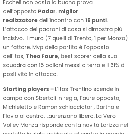
Eccheli non basta la buona prova
dell’opposto
Padar
,
miglior
realizzatore
dell’incontro con
16 punti
.
L’attacco dei padroni di casa si dimostra più
incisivo, il muro (7 quelli di Trento, 1 per Monza)
un fattore. Mvp della partita è l’opposto
dell’Itas,
Theo Faure
, best scorer della sua
squadra con 15 palloni messi a terra e il 61% di
positività in attacco.
Starting players –
L’Itas Trentino scende in
campo con Sbertoli in regia, Faure opposto,
Michieletto e Ramon schiacciatori, Bartha e
Flavio al centro, Laurenzano libero. La Vero
Volley Monza risponde con la novità Larizza nel
sestetto iniziale, schierato al centro in coppia