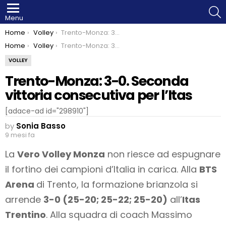
S
Menu
You are here:
Home
Volley
Trento-Monza: 3-0. Seconda vittoria consecutiva per l’Itas
You are here:
Home
Volley
Trento-Monza: 3-0. Seconda vittoria consecutiva per l’Itas
VOLLEY
Trento-Monza: 3-0. Seconda
vittoria consecutiva per l’Itas
[adace-ad id="298910"]
by
Sonia Basso
9 mesi fa
La
Vero Volley Monza
non riesce ad espugnare
il fortino dei campioni d’Italia in carica. Alla
BTS
Arena
di Trento, la formazione brianzola si
arrende
3-0 (25-20; 25-22; 25-20)
all’
Itas
Trentino
. Alla squadra di coach Massimo