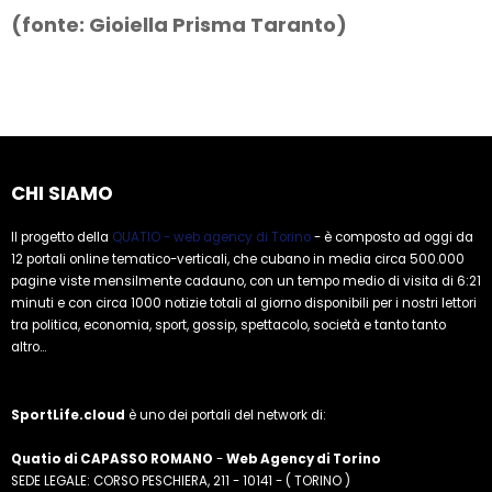
(fonte: Gioiella Prisma Taranto)
CHI SIAMO
Il progetto della
QUATIO - web agency di Torino
- è composto ad oggi da
12 portali online tematico-verticali, che cubano in media circa 500.000
pagine viste mensilmente cadauno, con un tempo medio di visita di 6:21
minuti e con circa 1000 notizie totali al giorno disponibili per i nostri lettori
tra politica, economia, sport, gossip, spettacolo, società e tanto tanto
altro...
SportLife.cloud
è uno dei portali del network di:
Quatio di CAPASSO ROMANO
-
Web Agency di Torino
SEDE LEGALE: CORSO PESCHIERA, 211 - 10141 - ( TORINO )