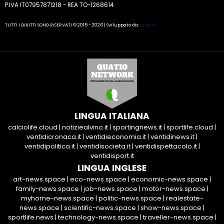
P.IVA IT07957871218 - REA TO-1268614
TUTTI I DIRITTI SONO RISERVATI © 2015 - 2026 | Sviluppato da:
Quatio
LINGUA ITALIANA
calciolife.cloud
|
notiziealvino.it
|
sportingnews.it
|
sportlife.cloud
|
ventidicronaca.it
|
ventidieconomia.it
|
ventidinews.it
|
ventidipolitica.it
|
ventidisocieta.it
|
ventidispettacolo.it
|
ventidisport.it
LINGUA INGLESE
art-news.space
|
eco-news.space
|
economic-news.space
|
family-news.space
|
job-news.space
|
motor-news.space
|
myhome-news.space
|
politic-news.space
|
realestate-
news.space
|
scientific-news.space
|
show-news.space
|
sportlife.news
|
technology-news.space
|
traveller-news.space
|