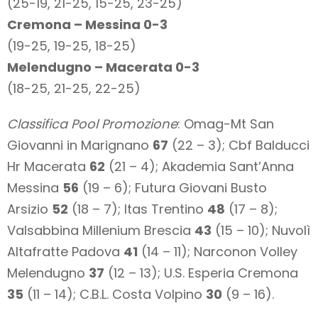
(25-19, 21-25, 15-25, 23-25)
Cremona – Messina 0-3
(19-25, 19-25, 18-25)
Melendugno – Macerata 0-3
(18-25, 21-25, 22-25)
Classifica Pool Promozione
: Omag-Mt San
Giovanni in Marignano
67
(22 – 3); Cbf Balducci
Hr Macerata
62
(21 – 4); Akademia Sant’Anna
Messina
56
(19 – 6); Futura Giovani Busto
Arsizio
52
(18 – 7); Itas Trentino
48
(17 – 8);
Valsabbina Millenium Brescia
43
(15 – 10); Nuvolì
Altafratte Padova
41
(14 – 11); Narconon Volley
Melendugno
37
(12 – 13); U.S. Esperia Cremona
35
(11 – 14); C.B.L. Costa Volpino
30
(9 – 16).