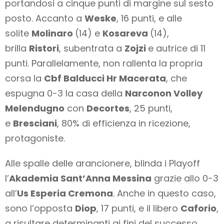
portandosi a cinque punti di margine sul sesto
posto. Accanto a
Weske
, 16 punti, e alle
solite
Molinaro
(14) e
Kosareva
(14),
brilla
Ristori
, subentrata a
Zojzi
e autrice di 11
punti. Parallelamente, non rallenta la propria
corsa la
Cbf Balducci Hr Macerata
, che
espugna 0-3 la casa della
Narconon Volley
Melendugno
con
Decortes
, 25 punti,
e
Bresciani
, 80% di efficienza in ricezione,
protagoniste.
Alle spalle delle arancionere, blinda i Playoff
l’
Akademia Sant’Anna Messina
grazie allo 0-3
all’
Us Esperia Cremona
. Anche in questo caso,
sono l’opposta
Diop
, 17 punti, e il libero
Caforio
,
a risultare determinanti ai fini del successo.