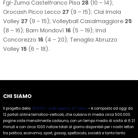
Fgl-Zuma Castelfranco Pisa
28
(10 – 14);
Orocash Picco Lecco
27
(9 – 15); Clai Imola
Volley
27
(9 – 15); Volleyball Casalmaggiore
25
(8 – 16); Bam Mondovì
16
(5 – 19); Imd
Concorezzo
16
(4 – 20); Tenaglia Abruzzo
Volley
15
(6 – 18).
CHI SIAMO
Il progetto della
QUATIO - web agency di Torino
- è composto ad oggi da
12 portali online tematico-verticali, che cubano in media circa 500.000
pagine viste mensilmente cadauno, con un tempo medio di visita di 6:21
minuti e con circa 1000 notizie totali al giorno disponibili per i nostri lettori
tra politica, economia, sport, gossip, spettacolo, società e tanto tanto