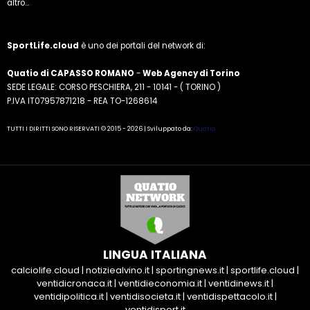
altro...
SportLife.cloud
è uno dei portali del network di:
Quatio di CAPASSO ROMANO
-
Web Agency di Torino
SEDE LEGALE: CORSO PESCHIERA, 211 - 10141 - ( TORINO )
P.IVA IT07957871218 - REA TO-1268614
TUTTI I DIRITTI SONO RISERVATI © 2015 - 2026 | Sviluppato da:
Quatio
LINGUA ITALIANA
calciolife.cloud
|
notiziealvino.it
|
sportingnews.it
|
sportlife.cloud
|
ventidicronaca.it
|
ventidieconomia.it
|
ventidinews.it
|
ventidipolitica.it
|
ventidisocieta.it
|
ventidispettacolo.it
|
ventidisport.it