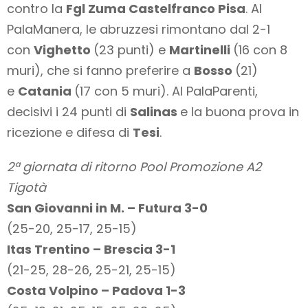
contro la
Fgl Zuma Castelfranco Pisa
. Al
PalaManera, le abruzzesi rimontano dal 2-1
con
Vighetto
(23 punti) e
Martinelli
(16 con 8
muri), che si fanno preferire a
Bosso
(21)
e
Catania
(17 con 5 muri). Al PalaParenti,
decisivi i 24 punti di
Salinas
e la buona prova in
ricezione e difesa di
Tesi
.
2ª giornata di ritorno Pool Promozione A2
Tigotà
San Giovanni in M. – Futura 3-0
(25-20, 25-17, 25-15)
Itas Trentino – Brescia 3-1
(21-25, 28-26, 25-21, 25-15)
Costa Volpino – Padova 1-3