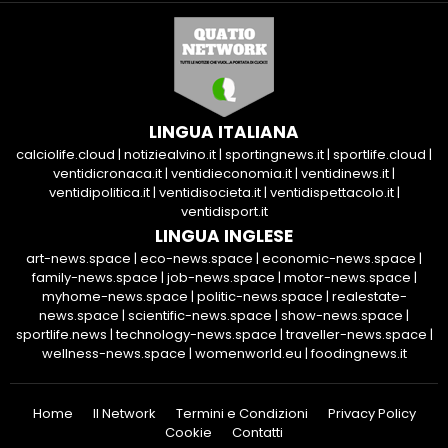
LINGUA ITALIANA
calciolife.cloud
|
notiziealvino.it
|
sportingnews.it
|
sportlife.cloud
|
ventidicronaca.it
|
ventidieconomia.it
|
ventidinews.it
|
ventidipolitica.it
|
ventidisocieta.it
|
ventidispettacolo.it
|
ventidisport.it
LINGUA INGLESE
art-news.space
|
eco-news.space
|
economic-news.space
|
family-news.space
|
job-news.space
|
motor-news.space
|
myhome-news.space
|
politic-news.space
|
realestate-
news.space
|
scientific-news.space
|
show-news.space
|
sportlife.news
|
technology-news.space
|
traveller-news.space
|
wellness-news.space
|
womenworld.eu
|
foodingnews.it
Home
Il Network
Termini e Condizioni
Privacy Policy
Cookie
Contatti