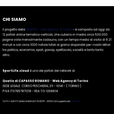
CHI SIAMO
Il progetto della
QUATIO - web agency di Torino
- è composto ad oggi da
12 portali online tematico-verticali, che cubano in media circa 500.000
pagine viste mensilmente cadauno, con un tempo medio di visita di 6:21
minuti e con circa 1000 notizie totali al giorno disponibili per i nostri lettori
tra politica, economia, sport, gossip, spettacolo, società e tanto tanto
altro...
SportLife.cloud
è uno dei portali del network di:
Quatio di CAPASSO ROMANO
-
Web Agency di Torino
SEDE LEGALE: CORSO PESCHIERA, 211 - 10141 - ( TORINO )
P.IVA IT07957871218 - REA TO-1268614
TUTTI I DIRITTI SONO RISERVATI © 2015 - 2026 | Sviluppato da:
Quatio