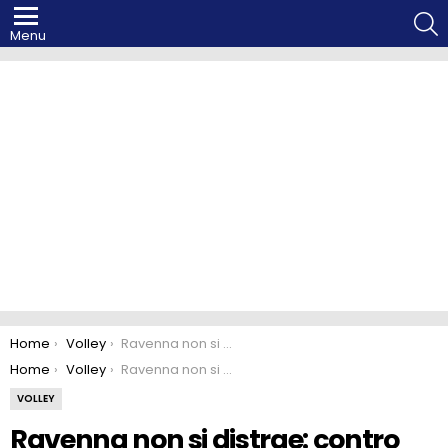
S
Menu
You are here:
Home
Volley
Ravenna non si distrae: contro Cantù arriva il terzo hurrà di fila
You are here:
Home
Volley
Ravenna non si distrae: contro Cantù arriva il terzo hurrà di fila
VOLLEY
Ravenna non si distrae: contro