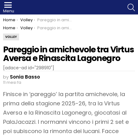
S
Menu
You are here:
Home
Volley
Pareggio in amichevole tra Virtus Aversa e Rinascita Lagonegro
You are here:
Home
Volley
Pareggio in amichevole tra Virtus Aversa e Rinascita Lagonegro
VOLLEY
Pareggio in amichevole tra Virtus
Aversa e Rinascita Lagonegro
[adace-ad id="298910"]
by
Sonia Basso
11 mesi fa
Finisce in ‘pareggio’ la partita amichevole, la
prima della stagione 2025-26, tra la Virtus
Aversa e la Rinascita Lagonegro, giocatasi al
PalaJacazzi. I normanni vincono i primi 2 set e
poi subiscono la rimonta dei lucani. Facce