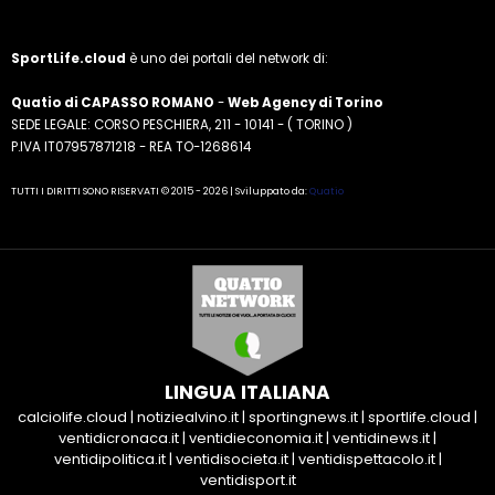
SportLife.cloud
è uno dei portali del network di:
Quatio di CAPASSO ROMANO
-
Web Agency di Torino
SEDE LEGALE: CORSO PESCHIERA, 211 - 10141 - ( TORINO )
P.IVA IT07957871218 - REA TO-1268614
TUTTI I DIRITTI SONO RISERVATI © 2015 - 2026 | Sviluppato da:
Quatio
LINGUA ITALIANA
calciolife.cloud
|
notiziealvino.it
|
sportingnews.it
|
sportlife.cloud
|
ventidicronaca.it
|
ventidieconomia.it
|
ventidinews.it
|
ventidipolitica.it
|
ventidisocieta.it
|
ventidispettacolo.it
|
ventidisport.it