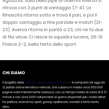
Agouzoul. Sulla bella pipe di Guerrini Aversa si
ritrova con 3 punti di vantaggio (7-4). La
Rinascita ritorna sotto e trova il pari, e poi il
doppio vantaggio a fine parziale e match (21-
23). Aversa ritorna in parità a 23, chi ne fa due
di fila vince. Ci riesce la squadra lucana, 29-31.
Finisce 2-2, bella festa dello sport.
CHI SIAMO
Il progetto della
QUATIO - web agency di Torino
- è composto ad oggi da
12 portali online tematico-verticali, che cubano in media circa 500.000
pagine viste mensilmente cadauno, con un tempo medio di visita di 6:21
minuti e con circa 1000 notizie totali al giorno disponibili per i nostri lettori
tra politica, economia, sport, gossip, spettacolo, società e tanto tanto
altro...