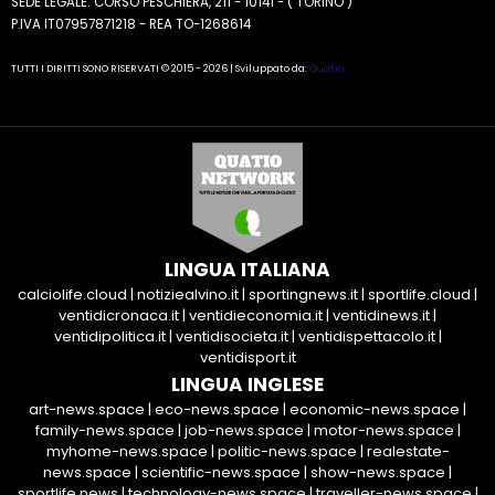
SEDE LEGALE: CORSO PESCHIERA, 211 - 10141 - ( TORINO )
P.IVA IT07957871218 - REA TO-1268614
TUTTI I DIRITTI SONO RISERVATI © 2015 - 2026 | Sviluppato da:
Quatio
LINGUA ITALIANA
calciolife.cloud
|
notiziealvino.it
|
sportingnews.it
|
sportlife.cloud
|
ventidicronaca.it
|
ventidieconomia.it
|
ventidinews.it
|
ventidipolitica.it
|
ventidisocieta.it
|
ventidispettacolo.it
|
ventidisport.it
LINGUA INGLESE
art-news.space
|
eco-news.space
|
economic-news.space
|
family-news.space
|
job-news.space
|
motor-news.space
|
myhome-news.space
|
politic-news.space
|
realestate-
news.space
|
scientific-news.space
|
show-news.space
|
sportlife.news
|
technology-news.space
|
traveller-news.space
|