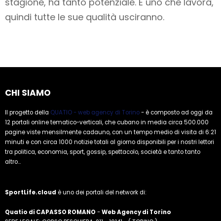
stagione, ha tanto potenziale. È uno che lavora,
quindi tutte le sue qualità usciranno.
CHI SIAMO
Il progetto della
QUATIO - web agency di Torino
- è composto ad oggi da
12 portali online tematico-verticali, che cubano in media circa 500.000
pagine viste mensilmente cadauno, con un tempo medio di visita di 6:21
minuti e con circa 1000 notizie totali al giorno disponibili per i nostri lettori
tra politica, economia, sport, gossip, spettacolo, società e tanto tanto
altro...
SportLife.cloud
è uno dei portali del network di:
Quatio di CAPASSO ROMANO
-
Web Agency di Torino