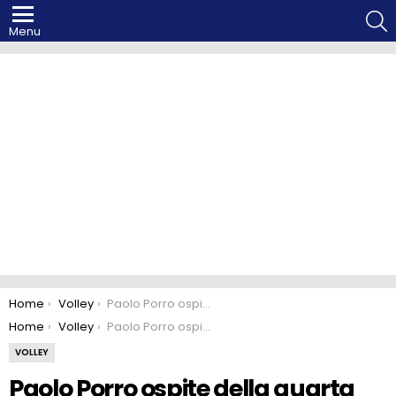
S
Menu
You are here:
Home
Volley
Paolo Porro ospite della quarta puntata di After Hours.
You are here:
Home
Volley
Paolo Porro ospite della quarta puntata di After Hours.
VOLLEY
Paolo Porro ospite della quarta