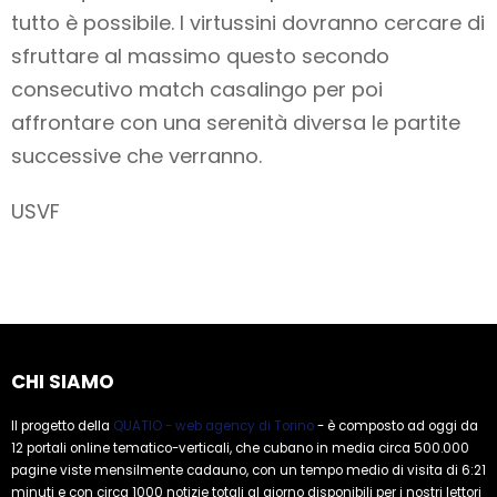
tutto è possibile. I virtussini dovranno cercare di
sfruttare al massimo questo secondo
consecutivo match casalingo per poi
affrontare con una serenità diversa le partite
successive che verranno.
USVF
CHI SIAMO
Il progetto della
QUATIO - web agency di Torino
- è composto ad oggi da
12 portali online tematico-verticali, che cubano in media circa 500.000
pagine viste mensilmente cadauno, con un tempo medio di visita di 6:21
minuti e con circa 1000 notizie totali al giorno disponibili per i nostri lettori