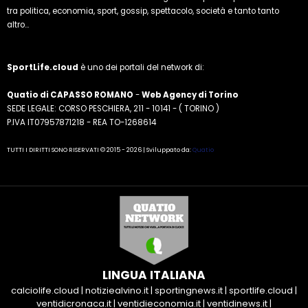
tra politica, economia, sport, gossip, spettacolo, società e tanto tanto
altro...
SportLife.cloud
è uno dei portali del network di:
Quatio di CAPASSO ROMANO
-
Web Agency di Torino
SEDE LEGALE: CORSO PESCHIERA, 211 - 10141 - ( TORINO )
P.IVA IT07957871218 - REA TO-1268614
TUTTI I DIRITTI SONO RISERVATI © 2015 - 2026 | Sviluppato da:
Quatio
LINGUA ITALIANA
calciolife.cloud
|
notiziealvino.it
|
sportingnews.it
|
sportlife.cloud
|
ventidicronaca.it
|
ventidieconomia.it
|
ventidinews.it
|