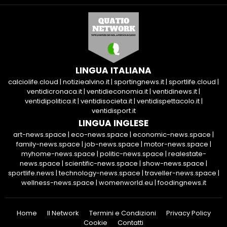
LINGUA ITALIANA
calciolife.cloud
|
notiziealvino.it
|
sportingnews.it
|
sportlife.cloud
|
ventidicronaca.it
|
ventidieconomia.it
|
ventidinews.it
|
ventidipolitica.it
|
ventidisocieta.it
|
ventidispettacolo.it
|
ventidisport.it
LINGUA INGLESE
art-news.space
|
eco-news.space
|
economic-news.space
|
family-news.space
|
job-news.space
|
motor-news.space
|
myhome-news.space
|
politic-news.space
|
realestate-
news.space
|
scientific-news.space
|
show-news.space
|
sportlife.news
|
technology-news.space
|
traveller-news.space
|
wellness-news.space
|
womenworld.eu
|
foodingnews.it
Home
Il Network
Termini e Condizioni
Privacy Policy
Cookie
Contatti