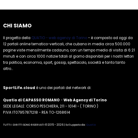
CHI SIAMO
Il progetto della
QUATIO - web agency di Torino
- è composto ad oggi da
12 portali online tematico-verticali, che cubano in media circa 500.000
pagine viste mensilmente cadauno, con un tempo medio di visita di 6:21
minuti e con circa 1000 notizie totali al giorno disponibili per i nostri lettori
tra politica, economia, sport, gossip, spettacolo, società e tanto tanto
altro...
SportLife.cloud
è uno dei portali del network di:
Quatio di CAPASSO ROMANO
-
Web Agency di Torino
SEDE LEGALE: CORSO PESCHIERA, 211 - 10141 - ( TORINO )
P.IVA IT07957871218 - REA TO-1268614
TUTTI I DIRITTI SONO RISERVATI © 2015 - 2026 | Sviluppato da:
Quatio