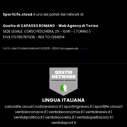
SportLife.cloud
è uno dei portali del network di:
Quatio di CAPASSO ROMANO
-
Web Agency di Torino
SEDE LEGALE: CORSO PESCHIERA, 211 - 10141 - ( TORINO )
P.IVA IT07957871218 - REA TO-1268614
TUTTI I DIRITTI SONO RISERVATI © 2015 - 2026 | Sviluppato da:
Quatio
LINGUA ITALIANA
calciolife.cloud
|
notiziealvino.it
|
sportingnews.it
|
sportlife.cloud
|
ventidicronaca.it
|
ventidieconomia.it
|
ventidinews.it
|
ventidipolitica.it
|
ventidisocieta.it
|
ventidispettacolo.it
|
ventidisport.it