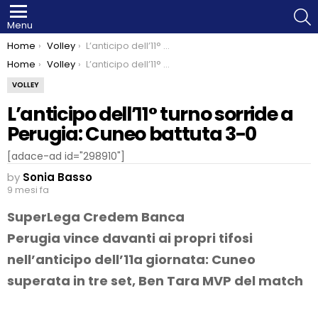
S
Menu
You are here:
Home
Volley
L’anticipo dell’11° turno sorride a Perugia: Cuneo battuta 3-0
You are here:
Home
Volley
L’anticipo dell’11° turno sorride a Perugia: Cuneo battuta 3-0
VOLLEY
L’anticipo dell’11° turno sorride a
Perugia: Cuneo battuta 3-0
[adace-ad id="298910"]
by
Sonia Basso
9 mesi fa
SuperLega Credem Banca
Perugia vince davanti ai propri tifosi
nell’anticipo dell’11a giornata: Cuneo
superata in tre set, Ben Tara MVP del match