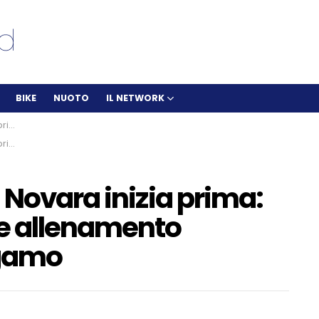
BIKE
NUOTO
IL NETWORK
rgamo
rgamo
 Novara inizia prima:
re allenamento
rgamo