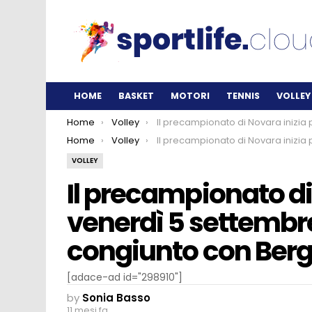
HOME
BASKET
MOTORI
TENNIS
VOLLEY
You are here:
Home
Volley
Il precampionato di Novara inizia prima: venerdì 5 settembre allenamento congiunto con Be
You are here:
Home
Volley
Il precampionato di Novara inizia prima: venerdì 5 settembre allenamento congiunto con Be
VOLLEY
Il precampionato di
venerdì 5 settemb
congiunto con Be
[adace-ad id="298910"]
by
Sonia Basso
11 mesi fa