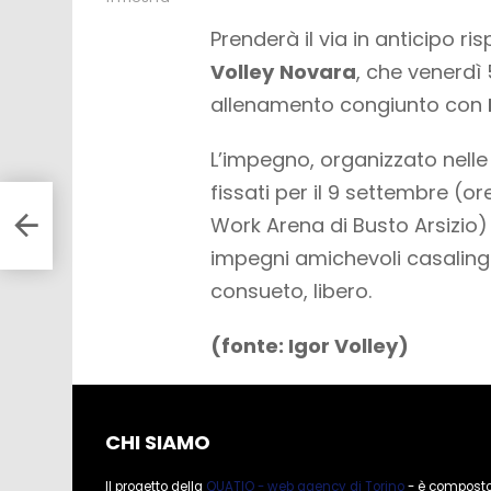
Prenderà il via in anticipo r
Volley
Novara
, che venerdì 5
allenamento congiunto con
L’impegno, organizzato nelle
fissati per il 9 settembre (or
ta.
Work Arena di Busto Arsizio) c
impegni amichevoli casalingh
consueto, libero.
(fonte: Igor Volley)
CHI SIAMO
Il progetto della
QUATIO - web agency di Torino
- è compost