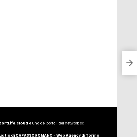
Euro
una 
gra
portLife.cloud
è uno dei portali del network di:
uatio di CAPASSO ROMANO
-
Web Agency di Torino