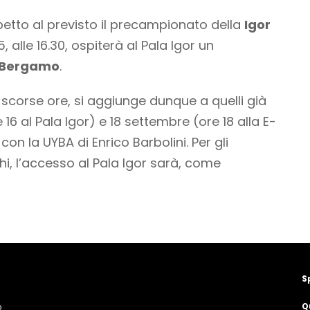
ispetto al previsto il precampionato della
Igor
, alle 16.30, ospiterà al Pala Igor un
Bergamo
.
 scorse ore, si aggiunge dunque a quelli già
e 16 al Pala Igor) e 18 settembre (ore 18 alla E-
on la UYBA di Enrico Barbolini. Per gli
i, l’accesso al Pala Igor sarà, come
S
Q
o