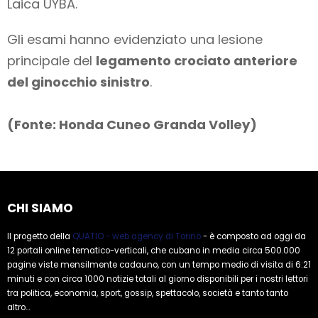
Laica UYBA.
Gli esami hanno evidenziato una lesione
principale del
legamento crociato anteriore
del ginocchio sinistro
.
(Fonte: Honda Cuneo Granda Volley)
CHI SIAMO
Il progetto della
QUATIO - web agency di Torino
- è composto ad oggi da
12 portali online tematico-verticali, che cubano in media circa 500.000
pagine viste mensilmente cadauno, con un tempo medio di visita di 6:21
minuti e con circa 1000 notizie totali al giorno disponibili per i nostri lettori
tra politica, economia, sport, gossip, spettacolo, società e tanto tanto
altro...