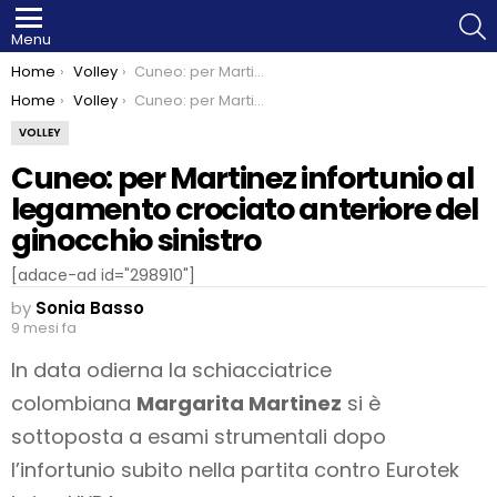
S
Menu
You are here:
Home
Volley
Cuneo: per Martinez infortunio al legamento crociato anteriore del ginocchio sinistro
You are here:
Home
Volley
Cuneo: per Martinez infortunio al legamento crociato anteriore del ginocchio sinistro
VOLLEY
Cuneo: per Martinez infortunio al
legamento crociato anteriore del
ginocchio sinistro
[adace-ad id="298910"]
by
Sonia Basso
9 mesi fa
In data odierna la schiacciatrice
colombiana
Margarita Martinez
si è
sottoposta a esami strumentali dopo
l’infortunio subito nella partita contro Eurotek