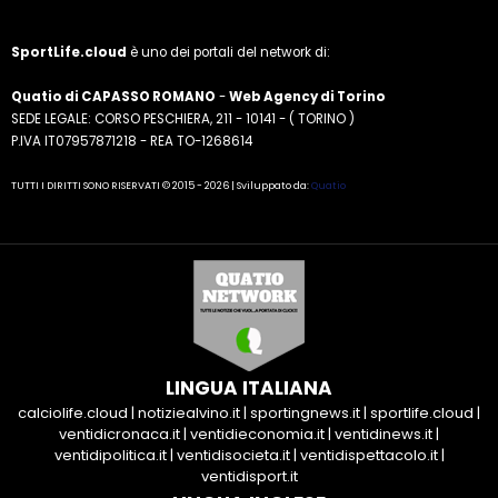
SportLife.cloud
è uno dei portali del network di:
Quatio di CAPASSO ROMANO
-
Web Agency di Torino
SEDE LEGALE: CORSO PESCHIERA, 211 - 10141 - ( TORINO )
P.IVA IT07957871218 - REA TO-1268614
TUTTI I DIRITTI SONO RISERVATI © 2015 - 2026 | Sviluppato da:
Quatio
LINGUA ITALIANA
calciolife.cloud
|
notiziealvino.it
|
sportingnews.it
|
sportlife.cloud
|
ventidicronaca.it
|
ventidieconomia.it
|
ventidinews.it
|
ventidipolitica.it
|
ventidisocieta.it
|
ventidispettacolo.it
|
ventidisport.it