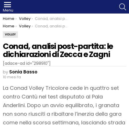
S
Menu
You are here:
Home
Volley
Conad, analisi post-partita: le dichiarazioni di Zecca e Zagni
You are here:
Home
Volley
Conad, analisi post-partita: le dichiarazioni di Zecca e Zagni
VOLLEY
Conad, analisi post-partita: le
dichiarazioni di Zecca e Zagni
[adace-ad id="298910"]
by
Sonia Basso
10 mesi fa
La Conad Volley Tricolore cede in quattro set
contro Cantù nel test disputato al Pala
Anderlini. Dopo un avvio equilibrato, i granata
non sono riusciti a ribaltare l’inerzia della gara
come nella scorsa settimana, lasciando strada