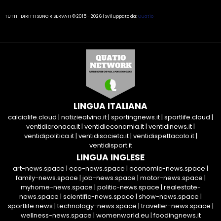
TUTTI I DIRITTI SONO RISERVATI © 2015 - 2026 | Sviluppato da:
Quatio
LINGUA ITALIANA
calciolife.cloud
|
notiziealvino.it
|
sportingnews.it
|
sportlife.cloud
|
ventidicronaca.it
|
ventidieconomia.it
|
ventidinews.it
|
ventidipolitica.it
|
ventidisocieta.it
|
ventidispettacolo.it
|
ventidisport.it
LINGUA INGLESE
art-news.space
|
eco-news.space
|
economic-news.space
|
family-news.space
|
job-news.space
|
motor-news.space
|
myhome-news.space
|
politic-news.space
|
realestate-
news.space
|
scientific-news.space
|
show-news.space
|
sportlife.news
|
technology-news.space
|
traveller-news.space
|
wellness-news.space
|
womenworld.eu
|
foodingnews.it