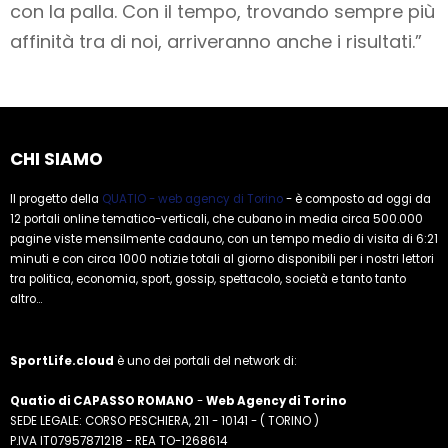
con la palla. Con il tempo, trovando sempre più
affinità tra di noi, arriveranno anche i risultati.”
CHI SIAMO
Il progetto della
QUATIO - web agency di Torino
- è composto ad oggi da
12 portali online tematico-verticali, che cubano in media circa 500.000
pagine viste mensilmente cadauno, con un tempo medio di visita di 6:21
minuti e con circa 1000 notizie totali al giorno disponibili per i nostri lettori
tra politica, economia, sport, gossip, spettacolo, società e tanto tanto
altro...
SportLife.cloud
è uno dei portali del network di:
Quatio di CAPASSO ROMANO
-
Web Agency di Torino
SEDE LEGALE: CORSO PESCHIERA, 211 - 10141 - ( TORINO )
P.IVA IT07957871218 - REA TO-1268614