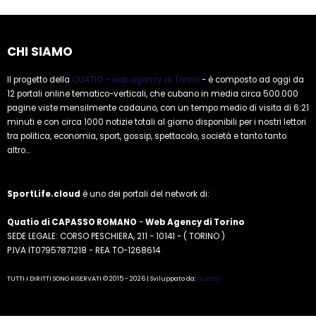
CHI SIAMO
Il progetto della
QUATIO - web agency di Torino
- è composto ad oggi da
12 portali online tematico-verticali, che cubano in media circa 500.000
pagine viste mensilmente cadauno, con un tempo medio di visita di 6:21
minuti e con circa 1000 notizie totali al giorno disponibili per i nostri lettori
tra politica, economia, sport, gossip, spettacolo, società e tanto tanto
altro...
SportLife.cloud
è uno dei portali del network di:
Quatio di CAPASSO ROMANO
-
Web Agency di Torino
SEDE LEGALE: CORSO PESCHIERA, 211 - 10141 - ( TORINO )
P.IVA IT07957871218 - REA TO-1268614
TUTTI I DIRITTI SONO RISERVATI © 2015 - 2026 | Sviluppato da:
Quatio