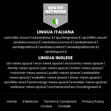
LINGUA ITALIANA
calciolife.cloud
|
notiziealvino.it
|
sportingnews.it
|
sportlife.cloud
|
ventidicronaca.it
|
ventidieconomia.it
|
ventidinews.it
|
ventidipolitica.it
|
ventidisocieta.it
|
ventidispettacolo.it
|
ventidisport.it
LINGUA INGLESE
art-news.space
|
eco-news.space
|
economic-news.space
|
family-news.space
|
job-news.space
|
motor-news.space
|
myhome-news.space
|
politic-news.space
|
realestate-
news.space
|
scientific-news.space
|
show-news.space
|
sportlife.news
|
technology-news.space
|
traveller-news.space
|
wellness-news.space
|
womenworld.eu
|
foodingnews.it
Home
Il Network
Termini e Condizioni
Privacy Policy
Cookie
Contatti