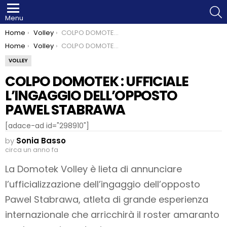
S
Menu
You are here:
Home
Volley
COLPO DOMOTEK : UFFICIALE L’INGAGGIO DELL’OPPOSTO PAWEL STABRAWA
You are here:
Home
Volley
COLPO DOMOTEK : UFFICIALE L’INGAGGIO DELL’OPPOSTO PAWEL STABRAWA
VOLLEY
COLPO DOMOTEK : UFFICIALE
L’INGAGGIO DELL’OPPOSTO
PAWEL STABRAWA
[adace-ad id="298910"]
by
Sonia Basso
circa un anno fa
La Domotek Volley è lieta di annunciare
l’ufficializzazione dell’ingaggio dell’opposto
Pawel Stabrawa, atleta di grande esperienza
internazionale che arricchirà il roster amaranto