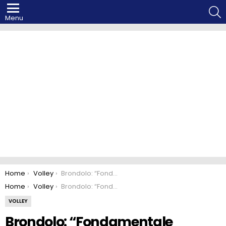
S
Menu
You are here:
Home
Volley
Brondolo: “Fondamentale ritrovare sicurezze a Macerata”
You are here:
Home
Volley
Brondolo: “Fondamentale ritrovare sicurezze a Macerata”
VOLLEY
Brondolo: “Fondamentale