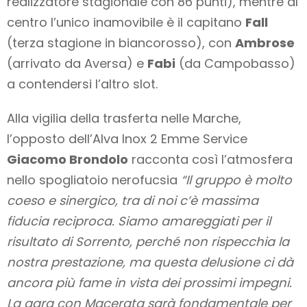
realizzatore stagionale con 86 punti), mentre al
centro l’unico inamovibile è il capitano
Fall
(terza stagione in biancorosso), con
Ambrose
(arrivato da Aversa) e
Fabi
(da Campobasso)
a contendersi l’altro slot.
Alla vigilia della trasferta nelle Marche,
l’opposto dell’Alva Inox 2 Emme Service
Giacomo Brondolo
racconta così l’atmosfera
nello spogliatoio nerofucsia
“Il gruppo è molto
coeso e sinergico, tra di noi c’è massima
fiducia reciproca. Siamo amareggiati per il
risultato di Sorrento, perché non rispecchia la
nostra prestazione, ma questa delusione ci dà
ancora più fame in vista dei prossimi impegni.
La gara con Macerata sarà fondamentale per