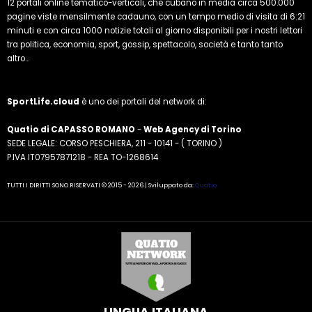
12 portali online tematico-verticali, che cubano in media circa 500.000
pagine viste mensilmente cadauno, con un tempo medio di visita di 6:21
minuti e con circa 1000 notizie totali al giorno disponibili per i nostri lettori
tra politica, economia, sport, gossip, spettacolo, società e tanto tanto
altro...
SportLife.cloud
è uno dei portali del network di:
Quatio di CAPASSO ROMANO
-
Web Agency di Torino
SEDE LEGALE: CORSO PESCHIERA, 211 - 10141 - ( TORINO )
P.IVA IT07957871218 - REA TO-1268614
TUTTI I DIRITTI SONO RISERVATI © 2015 - 2026 | Sviluppato da:
Quatio