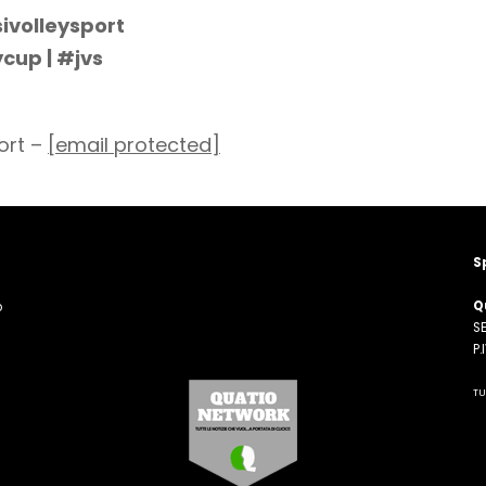
ivolleysport
ycup | #jvs
ort –
[email protected]
S
Q
o
SE
n
P
TU