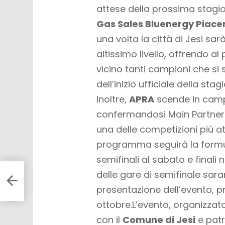
attese della prossima stagi
Gas Sales Bluenergy Piace
una volta la città di Jesi sar
altissimo livello, offrendo a
vicino tanti campioni che si 
dell’inizio ufficiale della stag
inoltre,
APRA
scende in campo
confermandosi Main Partner 
una delle competizioni più a
programma seguirà la formula
semifinali al sabato e finali
delle gare di semifinale sar
ch
info
presentazione dell’evento, pre
ottobre.L’evento, organizza
con il
Comune di Jesi
e patr