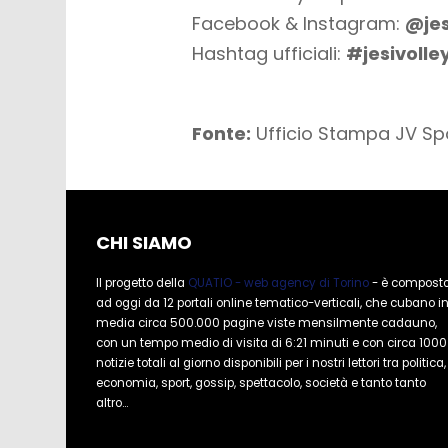
Facebook & Instagram:
@jes
Hashtag ufficiali:
#jesivolle
Fonte:
Ufficio Stampa JV Sp
CHI SIAMO
Il progetto della
QUATIO - web agency di Torino
- è compost
ad oggi da 12 portali online tematico-verticali, che cubano i
media circa 500.000 pagine viste mensilmente cadauno,
con un tempo medio di visita di 6:21 minuti e con circa 1000
notizie totali al giorno disponibili per i nostri lettori tra politica,
economia, sport, gossip, spettacolo, società e tanto tanto
altro...