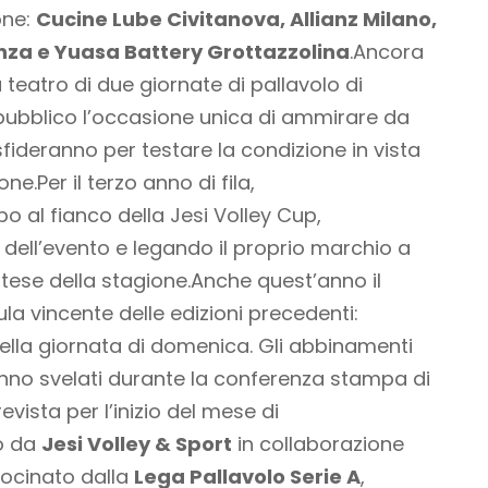
one:
Cucine Lube Civitanova, Allianz Milano,
nza e Yuasa Battery Grottazzolina
.Ancora
à teatro di due giornate di pallavolo di
l pubblico l’occasione unica di ammirare da
sfideranno per testare la condizione in vista
ione.Per il terzo anno di fila,
 al fianco della Jesi Volley Cup,
dell’evento e legando il proprio marchio a
ttese della stagione.Anche quest’anno il
 vincente delle edizioni precedenti:
 nella giornata di domenica. Gli abbinamenti
anno svelati durante la conferenza stampa di
vista per l’inizio del mese di
to da
Jesi Volley & Sport
in collaborazione
ocinato dalla
Lega Pallavolo Serie A
,