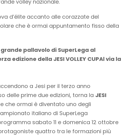
rande volley nazionale.
ova d’élite accanto alle corazzate del
olare che è ormai appuntamento fisso della
a grande pallavolo di SuperLega al
terza edizione della JESI VOLLEY CUP
Al via la
riaccendono a Jesi per il terzo anno
o delle prime due edizioni, torna la
JESI
re che ormai è diventato uno degli
campionato italiano di SuperLega
n programma sabato 11 e domenica 12 ottobre
à protagoniste quattro tra le formazioni più