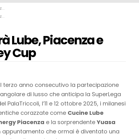
up
up
rà Lube, Piacenza e
ley Cup
il terzo anno consecutivo la partecipazione
drangolare di lusso che anticipa la SuperLega
 PalaTriccoli, l’11 e 12 ottobre 2025, i milanesi
tentiche corazzate come
Cucine Lube
nergy Piacenza
e la sorprendente
Yuasa
un appuntamento che ormai è diventato una