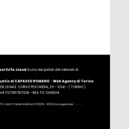
portLife.cloud
è uno dei portali del network di:
uatio di CAPASSO ROMANO
-
Web Agency di Torino
DE LEGALE: CORSO PESCHIERA, 211 - 10141 - ( TORINO )
.IVA IT07957871218 - REA TO-1268614
TTI I DIRITTI SONO RISERVATI © 2015 - 2026 | Sviluppato da:
Quatio