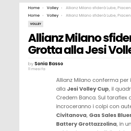
You are here:
Home
Volley
Allianz Milano sfiderà Lube, Piacenza e Grotta alla Jesi Volley C
You are here:
Home
Volley
Allianz Milano sfiderà Lube, Piacenza e Grotta alla Jesi Volley C
VOLLEY
Allianz Milano sfide
Grotta alla Jesi Vol
by
Sonia Basso
11 mesi fa
Allianz Milano conferma per 
alla
Jesi Volley Cup
, il qua
Credem Banca. Sul taraflex del
incroceranno i colpi con au
Civitanova
,
Gas Sales Blue
Battery Grottazzolina
, in 