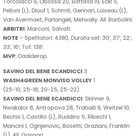
Torcolacci 9, Obossa 20, Battista 19, Eckl 11,
Pelloni (L), Diouf 1, Schmit, Gennari, Loiseau (L),
Van Avermaet, Parlangeli, Metwally. All. Barbolini.
ARBITRI
: Marconi, Salvati.
NOTE
– Spettatori: 4380, Durata set: 30′, 37′, 22′,
33′, 16′; Tot: 138′.
MVP
: Daalderop.
SAVINO DEL BENE SCANDICCI
3
WASH4GREEN MONVISO VOLLEY
1
(25-10, 25-18, 20-25, 25-22)
SAVINO DEL BENE SCANDICCI
: Skinner 9,
Nwakalor 8, Antropova 28, Traballi 9, Weitzel 10,
Bechis 1, Castillo (L), Ruddins 5, Ribechi 1,
Mancini 1, Ognjenovic, Bosetti, Graziani, Franklin
(L). All. Gaspari.