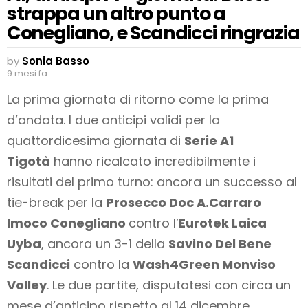
strappa un altro punto a
Conegliano, e Scandicci ringrazia
by
Sonia Basso
9 mesi fa
La prima giornata di ritorno come la prima
d’andata. I due anticipi validi per la
quattordicesima giornata di
Serie A1
Tigotà
hanno ricalcato incredibilmente i
risultati del primo turno: ancora un successo al
tie-break per la
Prosecco Doc A.Carraro
Imoco Conegliano
contro l’
Eurotek Laica
Uyba
, ancora un 3-1 della
Savino Del Bene
Scandicci
contro la
Wash4Green Monviso
Volley
. Le due partite, disputatesi con circa un
mese d’anticipo rispetto al 14 dicembre