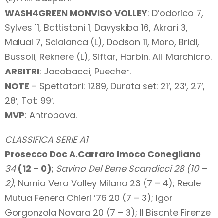
WASH4GREEN MONVISO VOLLEY
: D’odorico 7,
Sylves 11, Battistoni 1, Davyskiba 16, Akrari 3,
Malual 7, Scialanca (L), Dodson 11, Moro, Bridi,
Bussoli, Reknere (L), Siftar, Harbin. All. Marchiaro.
ARBITRI
: Jacobacci, Puecher.
NOTE
– Spettatori: 1289, Durata set: 21′, 23′, 27′,
28′; Tot: 99′.
MVP
: Antropova.
CLASSIFICA SERIE A1
Prosecco Doc A.Carraro Imoco Conegliano
34
(12 – 0)
;
Savino Del Bene Scandicci 28 (10 –
2)
; Numia Vero Volley Milano 23 (7 – 4); Reale
Mutua Fenera Chieri ’76 20 (7 – 3); Igor
Gorgonzola Novara 20 (7 – 3); Il Bisonte Firenze