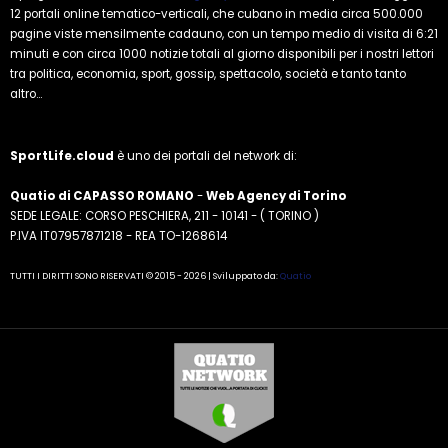
12 portali online tematico-verticali, che cubano in media circa 500.000
pagine viste mensilmente cadauno, con un tempo medio di visita di 6:21
minuti e con circa 1000 notizie totali al giorno disponibili per i nostri lettori
tra politica, economia, sport, gossip, spettacolo, società e tanto tanto
altro...
SportLife.cloud
è uno dei portali del network di:
Quatio di CAPASSO ROMANO
-
Web Agency di Torino
SEDE LEGALE: CORSO PESCHIERA, 211 - 10141 - ( TORINO )
P.IVA IT07957871218 - REA TO-1268614
TUTTI I DIRITTI SONO RISERVATI © 2015 - 2026 | Sviluppato da:
Quatio