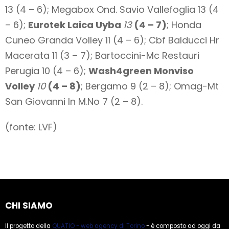
13 (4 – 6); Megabox Ond. Savio Vallefoglia 13 (4
– 6);
Eurotek Laica Uyba
13
(4 – 7)
; Honda
Cuneo Granda Volley 11 (4 – 6); Cbf Balducci Hr
Macerata 11 (3 – 7); Bartoccini-Mc Restauri
Perugia 10 (4 – 6);
Wash4green Monviso
Volley
10
(4 – 8)
; Bergamo 9 (2 – 8); Omag-Mt
San Giovanni In M.No 7 (2 – 8).
(fonte: LVF)
CHI SIAMO
Il progetto della
QUATIO - web agency di Torino
- è composto ad oggi da