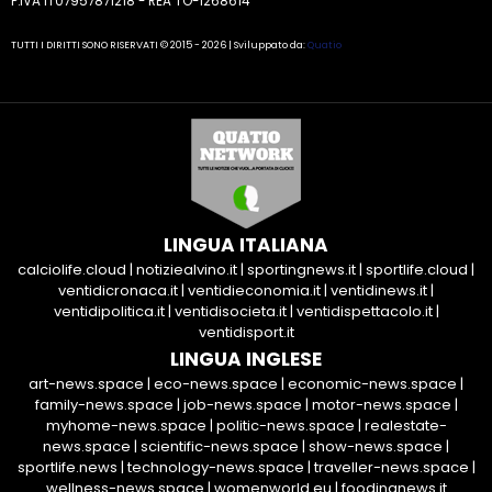
P.IVA IT07957871218 - REA TO-1268614
TUTTI I DIRITTI SONO RISERVATI © 2015 - 2026 | Sviluppato da:
Quatio
LINGUA ITALIANA
calciolife.cloud
|
notiziealvino.it
|
sportingnews.it
|
sportlife.cloud
|
ventidicronaca.it
|
ventidieconomia.it
|
ventidinews.it
|
ventidipolitica.it
|
ventidisocieta.it
|
ventidispettacolo.it
|
ventidisport.it
LINGUA INGLESE
art-news.space
|
eco-news.space
|
economic-news.space
|
family-news.space
|
job-news.space
|
motor-news.space
|
myhome-news.space
|
politic-news.space
|
realestate-
news.space
|
scientific-news.space
|
show-news.space
|
sportlife.news
|
technology-news.space
|
traveller-news.space
|
wellness-news.space
|
womenworld.eu
|
foodingnews.it