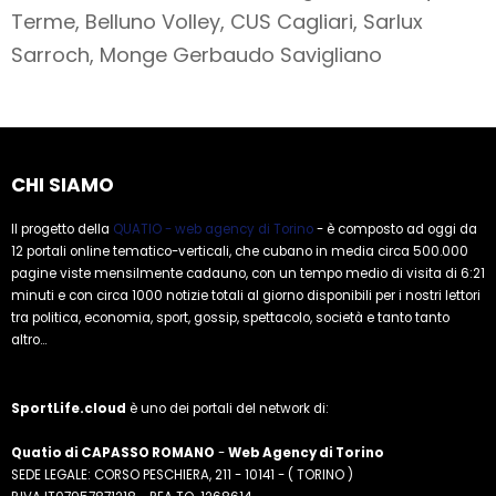
Terme, Belluno Volley, CUS Cagliari, Sarlux
Sarroch, Monge Gerbaudo Savigliano
CHI SIAMO
Il progetto della
QUATIO - web agency di Torino
- è composto ad oggi da
12 portali online tematico-verticali, che cubano in media circa 500.000
pagine viste mensilmente cadauno, con un tempo medio di visita di 6:21
minuti e con circa 1000 notizie totali al giorno disponibili per i nostri lettori
tra politica, economia, sport, gossip, spettacolo, società e tanto tanto
altro...
SportLife.cloud
è uno dei portali del network di:
Quatio di CAPASSO ROMANO
-
Web Agency di Torino
SEDE LEGALE: CORSO PESCHIERA, 211 - 10141 - ( TORINO )