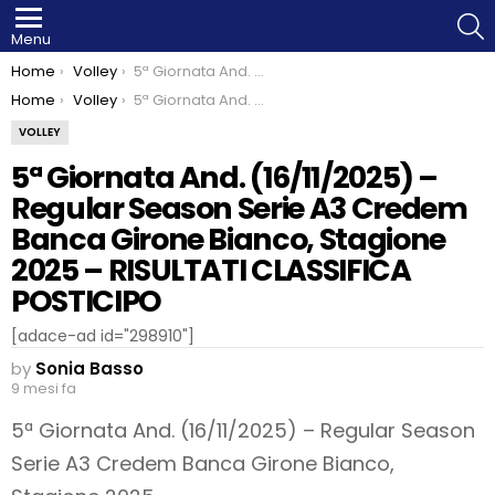
S
Menu
You are here:
Home
Volley
5ª Giornata And. (16/11/2025) – Regular Season Serie A3 Credem Banca Girone Bianco, Stagione 2025 – RISULTATI CLASSIFICA POSTICIPO
You are here:
Home
Volley
5ª Giornata And. (16/11/2025) – Regular Season Serie A3 Credem Banca Girone Bianco, Stagione 2025 – RISULTATI CLASSIFICA POSTICIPO
VOLLEY
5ª Giornata And. (16/11/2025) –
Regular Season Serie A3 Credem
Banca Girone Bianco, Stagione
2025 – RISULTATI CLASSIFICA
POSTICIPO
[adace-ad id="298910"]
by
Sonia Basso
9 mesi fa
5ª Giornata And. (16/11/2025) – Regular Season
Serie A3 Credem Banca Girone Bianco,