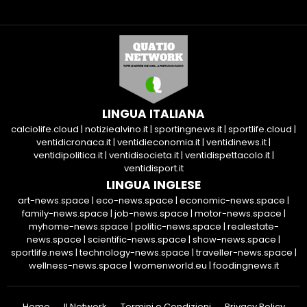
LINGUA ITALIANA
calciolife.cloud
|
notiziealvino.it
|
sportingnews.it
|
sportlife.cloud
|
ventidicronaca.it
|
ventidieconomia.it
|
ventidinews.it
|
ventidipolitica.it
|
ventidisocieta.it
|
ventidispettacolo.it
|
ventidisport.it
LINGUA INGLESE
art-news.space
|
eco-news.space
|
economic-news.space
|
family-news.space
|
job-news.space
|
motor-news.space
|
myhome-news.space
|
politic-news.space
|
realestate-
news.space
|
scientific-news.space
|
show-news.space
|
sportlife.news
|
technology-news.space
|
traveller-news.space
|
wellness-news.space
|
womenworld.eu
|
foodingnews.it
Home
Il Network
Termini e Condizioni
Privacy Policy