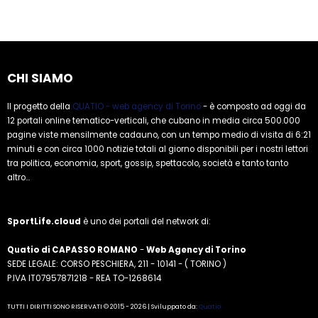
CHI SIAMO
Il progetto della
QUATIO - web agency di Torino
- è composto ad oggi da
12 portali online tematico-verticali, che cubano in media circa 500.000
pagine viste mensilmente cadauno, con un tempo medio di visita di 6:21
minuti e con circa 1000 notizie totali al giorno disponibili per i nostri lettori
tra politica, economia, sport, gossip, spettacolo, società e tanto tanto
altro...
SportLife.cloud
è uno dei portali del network di:
Quatio di CAPASSO ROMANO
-
Web Agency di Torino
SEDE LEGALE: CORSO PESCHIERA, 211 - 10141 - ( TORINO )
P.IVA IT07957871218 - REA TO-1268614
TUTTI I DIRITTI SONO RISERVATI © 2015 - 2026 | Sviluppato da:
Quatio