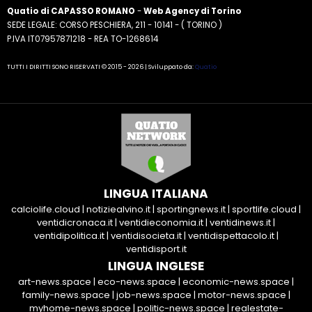
Quatio di CAPASSO ROMANO
-
Web Agency di Torino
SEDE LEGALE: CORSO PESCHIERA, 211 - 10141 - ( TORINO )
P.IVA IT07957871218 - REA TO-1268614
TUTTI I DIRITTI SONO RISERVATI © 2015 - 2026 | Sviluppato da:
Quatio
LINGUA ITALIANA
calciolife.cloud
|
notiziealvino.it
|
sportingnews.it
|
sportlife.cloud
|
ventidicronaca.it
|
ventidieconomia.it
|
ventidinews.it
|
ventidipolitica.it
|
ventidisocieta.it
|
ventidispettacolo.it
|
ventidisport.it
LINGUA INGLESE
art-news.space
|
eco-news.space
|
economic-news.space
|
family-news.space
|
job-news.space
|
motor-news.space
|
myhome-news.space
|
politic-news.space
|
realestate-