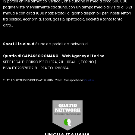
12 portali online tematico-verticali, che cubano in media circa 500.000
pagine viste mensilmente cadauno, con un tempo medio di visita di 6:21
minuti e con circa 1000 notizie totali al giorno disponibili per i nostri lettori
tra politica, economia, sport, gossip, spettacolo, società e tanto tanto
altro...
SportLife.cloud
è uno dei portali del network di:
Quatio di CAPASSO ROMANO
-
Web Agency di Torino
SEDE LEGALE: CORSO PESCHIERA, 211 - 10141 - ( TORINO )
P.IVA IT07957871218 - REA TO-1268614
TUTTI I DIRITTI SONO RISERVATI © 2015 - 2026 | Sviluppato da:
Quatio