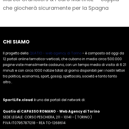
che giocherà sicuramente per la Spagna
CHI SIAMO
Il progetto della
QUATIO - web agency di Torino
- è composto ad oggi da
12 portali online tematico-verticali, che cubano in media circa 500.000
pagine viste mensilmente cadauno, con un tempo medio di visita di 6:21
minuti e con circa 1000 notizie totali al giorno disponibili per i nostri lettori
tra politica, economia, sport, gossip, spettacolo, società e tanto tanto
altro...
SportLife.cloud
è uno dei portali del network di:
Quatio di CAPASSO ROMANO
-
Web Agency di Torino
SEDE LEGALE: CORSO PESCHIERA, 211 - 10141 - ( TORINO )
P.IVA IT07957871218 - REA TO-1268614