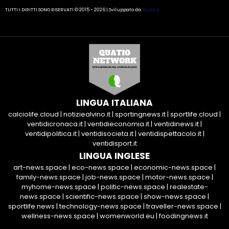
TUTTI I DIRITTI SONO RISERVATI © 2015 - 2026 | Sviluppato da:
Quatio
LINGUA ITALIANA
calciolife.cloud
|
notiziealvino.it
|
sportingnews.it
|
sportlife.cloud
|
ventidicronaca.it
|
ventidieconomia.it
|
ventidinews.it
|
ventidipolitica.it
|
ventidisocieta.it
|
ventidispettacolo.it
|
ventidisport.it
LINGUA INGLESE
art-news.space
|
eco-news.space
|
economic-news.space
|
family-news.space
|
job-news.space
|
motor-news.space
|
myhome-news.space
|
politic-news.space
|
realestate-
news.space
|
scientific-news.space
|
show-news.space
|
sportlife.news
|
technology-news.space
|
traveller-news.space
|
wellness-news.space
|
womenworld.eu
|
foodingnews.it