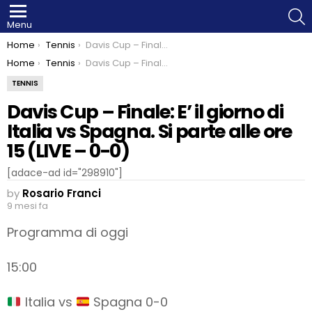
S
Menu
You are here:
Home
Tennis
Davis Cup – Finale: E’ il giorno di Italia vs Spagna. Si parte alle ore 15 (LIVE – 0-0)
You are here:
Home
Tennis
Davis Cup – Finale: E’ il giorno di Italia vs Spagna. Si parte alle ore 15 (LIVE – 0-0)
TENNIS
Davis Cup – Finale: E’ il giorno di
Italia vs Spagna. Si parte alle ore
15 (LIVE – 0-0)
[adace-ad id="298910"]
by
Rosario Franci
9 mesi fa
Programma di oggi
15:00
Italia vs
Spagna 0-0