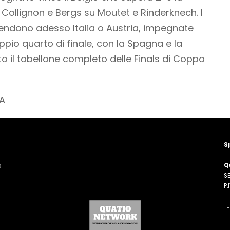
di Collignon e Bergs su Moutet e Rinderknech. I
tendono adesso Italia o Austria, impegnate
pio quarto di finale, con la Spagna e la
to il tabellone completo delle Finals di Coppa
A
S
Q
o
SE
n
P
TU