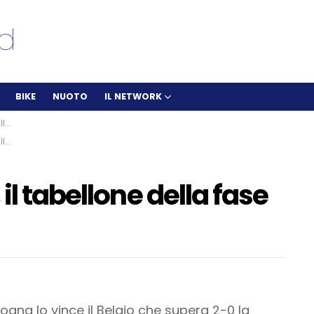
BIKE
NUOTO
IL NETWORK
na
na
il tabellone della fase
logna lo vince il Belgio che supera 2-0 la