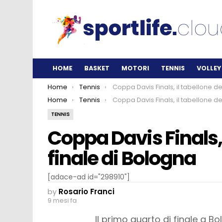
HOME
BASKET
MOTORI
TENNIS
VOLLEY
You are here:
Home
Tennis
Coppa Davis Finals, il tabellone della fase finale di Bolog
You are here:
Home
Tennis
Coppa Davis Finals, il tabellone della fase finale di Bolog
TENNIS
Coppa Davis Finals, 
finale di Bologna
[adace-ad id="298910"]
by
Rosario Franci
9 mesi fa
Il primo quarto di finale a Bo