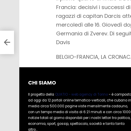
Francia: decisivi i successi 
ragazzi di capitan Darcis at
mercoledì alle 16.
Giovedì dop
Germania di Zverev. Di segui
Davis
BELGIO-FRANCIA, LA CRONAC
CHI SIAMO
Il progetto della
QUATIO - web agency di Torino
- è compost
ad oggi da 12 portali online tematico-verticali, che cubano i
media circa 500.000 pagine viste mensilmente cadauno,
con un tempo medio di visita di 6:21 minuti e con circa 1000
notizie totali al giorno disponibili per i nostri lettori tra politica,
economia, sport, gossip, spettacolo, società e tanto tanto
altro...