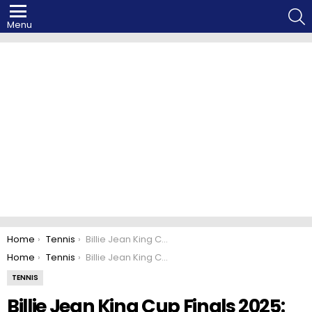
S
Menu
You are here:
Home
Tennis
Billie Jean King Cup Finals 2025: diramata la lista delle convocate azzurre
You are here:
Home
Tennis
Billie Jean King Cup Finals 2025: diramata la lista delle convocate azzurre
TENNIS
Billie Jean King Cup Finals 2025: