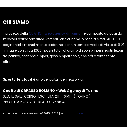
CHI SIAMO
Il progetto della
QUATIO - web agency di Torino
- è composto ad oggi da
12 portali online tematico-verticali, che cubano in media circa 500.000
pagine viste mensilmente cadauno, con un tempo medio di visita di 6:21
minuti e con circa 1000 notizie totali al giorno disponibili per i nostri lettori
tra politica, economia, sport, gossip, spettacolo, società e tanto tanto
altro...
SportLife.cloud
è uno dei portali del network di:
Quatio di CAPASSO ROMANO
-
Web Agency di Torino
SEDE LEGALE: CORSO PESCHIERA, 211 - 10141 - ( TORINO )
P.IVA IT07957871218 - REA TO-1268614
TUTTI I DIRITTI SONO RISERVATI © 2015 - 2026 | Sviluppato da:
Quatio