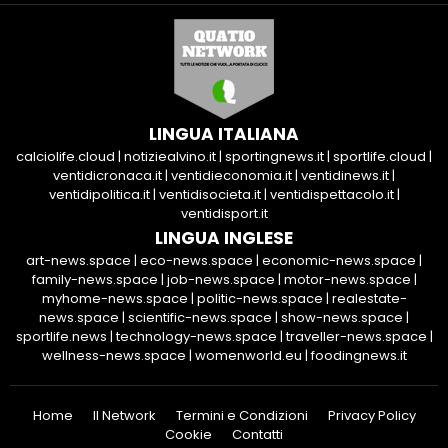
LINGUA ITALIANA
calciolife.cloud
|
notiziealvino.it
|
sportingnews.it
|
sportlife.cloud
|
ventidicronaca.it
|
ventidieconomia.it
|
ventidinews.it
|
ventidipolitica.it
|
ventidisocieta.it
|
ventidispettacolo.it
|
ventidisport.it
LINGUA INGLESE
art-news.space
|
eco-news.space
|
economic-news.space
|
family-news.space
|
job-news.space
|
motor-news.space
|
myhome-news.space
|
politic-news.space
|
realestate-
news.space
|
scientific-news.space
|
show-news.space
|
sportlife.news
|
technology-news.space
|
traveller-news.space
|
wellness-news.space
|
womenworld.eu
|
foodingnews.it
Home
Il Network
Termini e Condizioni
Privacy Policy
Cookie
Contatti