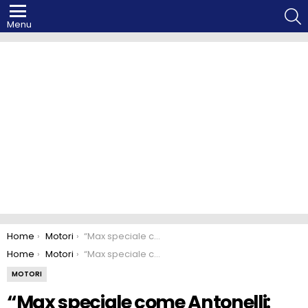
S
Menu
You are here:
Home
Motori
“Max speciale come Antonelli: sarà campione”
You are here:
Home
Motori
“Max speciale come Antonelli: sarà campione”
MOTORI
“Max speciale come Antonelli: