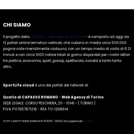
CHI SIAMO
Il progetto della
QUATIO - web agency di Torino
- è composto ad oggi da
12 portali online tematico-verticali, che cubano in media circa 500.000
pagine viste mensilmente cadauno, con un tempo medio di visita di 6:21
minuti e con circa 1000 notizie totali al giorno disponibili per i nostri lettori
tra politica, economia, sport, gossip, spettacolo, società e tanto tanto
altro...
SportLife.cloud
è uno dei portali del network di:
Quatio di CAPASSO ROMANO
-
Web Agency di Torino
SEDE LEGALE: CORSO PESCHIERA, 211 - 10141 - ( TORINO )
P.IVA IT07957871218 - REA TO-1268614
TUTTI I DIRITTI SONO RISERVATI © 2015 - 2026 | Sviluppato da:
Quatio