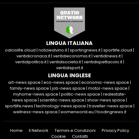
LINGUA ITALIANA
calciolife.cloud
|
notiziealvino.it
|
sportingnews.it
|
sportlife.cloud
|
ventidicronaca.it
|
ventidieconomia.it
|
ventidinews.it
|
ventidipolitica.it
|
ventidisocieta.it
|
ventidispettacolo.it
|
ventidisport.it
LINGUA INGLESE
art-news.space
|
eco-news.space
|
economic-news.space
|
family-news.space
|
job-news.space
|
motor-news.space
|
myhome-news.space
|
politic-news.space
|
realestate-
news.space
|
scientific-news.space
|
show-news.space
|
sportlife.news
|
technology-news.space
|
traveller-news.space
|
wellness-news.space
|
womenworld.eu
|
foodingnews.it
Home
Il Network
Termini e Condizioni
Privacy Policy
Cookie
Contatti