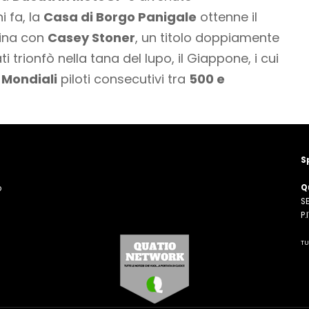
ni fa, la
Casa di Borgo Panigale
ottenne il
gina con
Casey Stoner
, un titolo doppiamente
 trionfò nella tana del lupo, il Giappone, i cui
 Mondiali
piloti consecutivi tra
500 e
S
Q
o
SE
n
P
TU