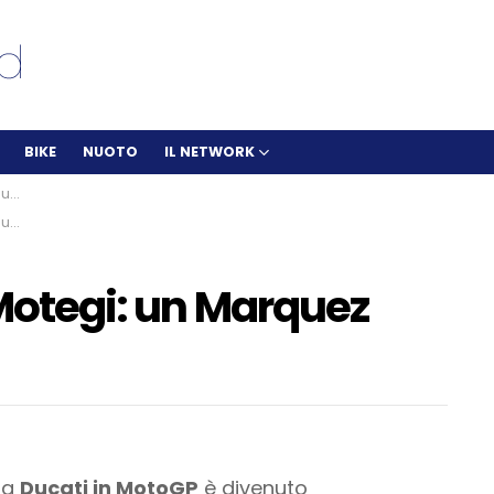
BIKE
NUOTO
IL NETWORK
r?
r?
 Motegi: un Marquez
lla
Ducati in MotoGP
è divenuto