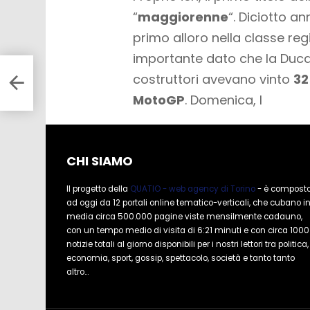
“
maggiorenne
“. Diciotto an
primo alloro nella classe re
importante dato che la Ducati
i
costruttori avevano vinto
32
MotoGP
. Domenica, l
CHI SIAMO
Il progetto della
QUATIO - web agency di Torino
- è compost
ad oggi da 12 portali online tematico-verticali, che cubano i
media circa 500.000 pagine viste mensilmente cadauno,
con un tempo medio di visita di 6:21 minuti e con circa 1000
notizie totali al giorno disponibili per i nostri lettori tra politica,
economia, sport, gossip, spettacolo, società e tanto tanto
altro...