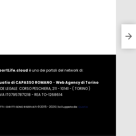
Berr
Muna
portLife.cloud
è uno dei portali del network di:
uatio di CAPASSO ROMANO
-
Web Agency di Torino
DE LEGALE: CORSO PESCHIERA, 211 - 10141 - ( TORINO )
.IVA IT07957871218 - REA TO-1268614
TTI I DIRITTI SONO RISERVATI © 2015 - 2026 | Sviluppato da:
Quatio