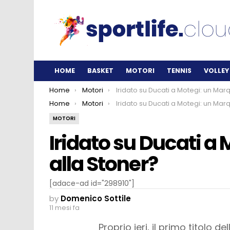
HOME
BASKET
MOTORI
TENNIS
VOLLEY
You are here:
Home
Motori
Iridato su Ducati a Motegi: un Marquez alla Stone
You are here:
Home
Motori
Iridato su Ducati a Motegi: un Marquez alla Stone
MOTORI
Iridato su Ducati a
alla Stoner?
[adace-ad id="298910"]
by
Domenico Sottile
11 mesi fa
Proprio ieri, il primo titolo de