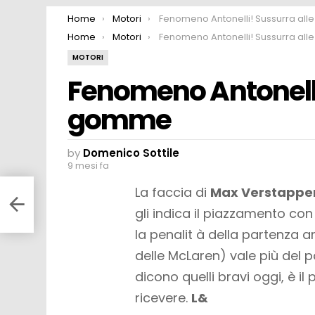
You are here:
Home
Motori
Fenomeno Antonelli! Sussurra alle gom
You are here:
Home
Motori
Fenomeno Antonelli! Sussurra alle gom
MOTORI
Fenomeno Antonelli
gomme
by
Domenico Sottile
9 mesi fa
o:
La faccia di
Max Verstappe
toio.
gli indica il piazzamento con
isce”
la penalit à della partenza a
delle McLaren) vale più del p
dicono quelli bravi oggi, è 
ricevere.
L&