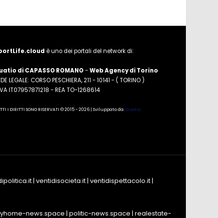
portLife.cloud
è uno dei portali del network di:
uatio di CAPASSO ROMANO
-
Web Agency di Torino
DE LEGALE: CORSO PESCHIERA, 211 - 10141 - ( TORINO )
.IVA IT07957871218 - REA TO-1268614
TTI I DIRITTI SONO RISERVATI © 2015 - 2026 | Sviluppato da:
Quatio
ipolitica.it
|
ventidisocieta.it
|
ventidispettacolo.it
|
yhome-news.space
|
politic-news.space
|
realestate-