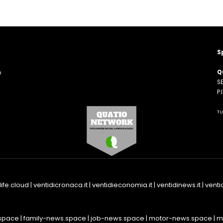
S
Q
o
SE
n
P
TU
life.cloud
|
ventidicronaca.it
|
ventidieconomia.it
|
ventidinews.it
|
ventid
space
|
family-news.space
|
job-news.space
|
motor-news.space
|
m