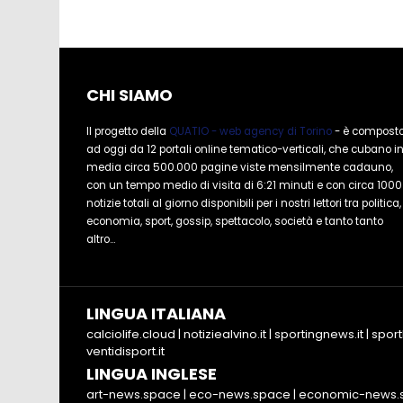
CHI SIAMO
Il progetto della
QUATIO - web agency di Torino
- è compost
ad oggi da 12 portali online tematico-verticali, che cubano i
media circa 500.000 pagine viste mensilmente cadauno,
con un tempo medio di visita di 6:21 minuti e con circa 1000
notizie totali al giorno disponibili per i nostri lettori tra politica,
economia, sport, gossip, spettacolo, società e tanto tanto
altro...
LINGUA ITALIANA
calciolife.cloud
|
notiziealvino.it
|
sportingnews.it
|
sport
ventidisport.it
LINGUA INGLESE
art-news.space
|
eco-news.space
|
economic-news.