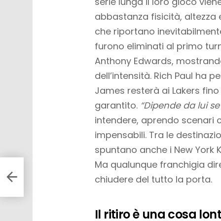
serie lunga il loro gioco vi
abbastanza fisicità, altezza
che riportano inevitabilment
furono eliminati al primo tu
Anthony Edwards, mostrando l
dell’intensità. Rich Paul ha 
James resterà ai Lakers fino a
garantito.
“Dipende da lui se
intendere, aprendo scenari
impensabili. Tra le destinazi
spuntano anche i New York Kni
Ma qualunque franchigia dire
Bulls
chiudere del tutto la porta.
Il ritiro è una cosa lo