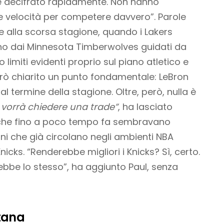
ene decifrato rapidamente. Non hanno
 e velocità per competere davvero”. Parole
e alla scorsa stagione, quando i Lakers
rno dai Minnesota Timberwolves guidati da
imiti evidenti proprio sul piano atletico e
però chiarito un punto fondamentale: LeBron
l termine della stagione. Oltre, però, nulla è
 vorrà chiedere una trade”
, ha lasciato
 che fino a poco tempo fa sembravano
oni che già circolano negli ambienti NBA
cks. “Renderebbe migliori i Knicks? Sì, certo.
bbe lo stesso”, ha aggiunto Paul, senza
ntana