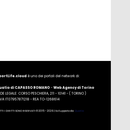
portLife.cloud
è uno dei portali del network di:
uatio di CAPASSO ROMANO
-
Web Agency di Torino
DE LEGALE: CORSO PESCHIERA, 211 - 10141 - ( TORINO )
.IVA IT07957871218 - REA TO-1268614
TTI I DIRITTI SONO RISERVATI © 2015 - 2026 | Sviluppato da:
Quatio