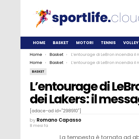
HOME
BASKET
MOTORI
TENNIS
VOLLEY
You are here:
Home
Basket
L’entourage di LeBron incendia il mondo dei Lakers: il messaggio che li dem
You are here:
Home
Basket
L’entourage di LeBron incendia il mondo dei Lakers: il messaggio che li dem
BASKET
L’entourage di LeBr
dei Lakers: il mess
[adace-ad id="298910"]
by
Romano Capasso
8 mesi fa
La tempesta è tornata ad abb