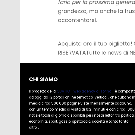
farlo per la prossima genera
grandezza, ma anche la frus
accontentarsi.
Acquista ora il tuo biglietto! 
RISERVATA
Tutte le news di N
CHI SIAMO
Il progetto della
QUATIO - web agency di Torino
- è compost
ad oggi da 12 portali online tematico-verticali, che cubano i
media circa 500.000 pagine viste mensilmente cadauno,
con un tempo medio di visita di 6:21 minuti e con circa 1000
notizie totali al giorno disponibili per i nostri lettori tra politica,
economia, sport, gossip, spettacolo, società e tanto tanto
altro...