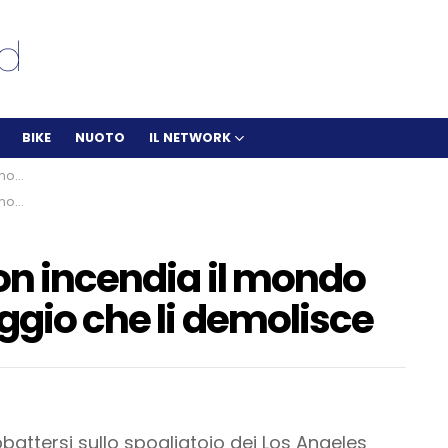
BIKE
NUOTO
IL NETWORK
olisce
olisce
on incendia il mondo
aggio che li demolisce
attersi sullo spogliatoio dei Los Angeles