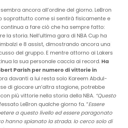
on sembra ancora all’ordine del giorno. LeBron
o soprattutto come si sentirà fisicamente e
continua a fare ciò che ha sempre fatto:
re la storia. Nell’ultima gara di NBA Cup ha
 rimbalzi e 8 assist, dimostrando ancora una
iscusso del gruppo. E mentre attorno ai Lakers
tinua la sua personale caccia ai record.
Ha
rt Parish per numero di vittorie in
 ora davanti a lui resta solo Kareem Abdul-
se di giocare un’altra stagione, potrebbe
con più vittorie nella storia della NBA.
“Questo
essato LeBron qualche giorno fa. “
Essere
etere a questo livello ed essere paragonato
 hanno spianato la strada. Io cerco solo di