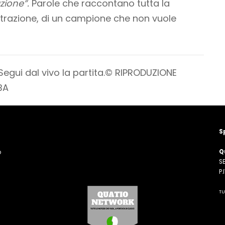
zione”.
Parole che raccontano tutta la
trazione, di un campione che non vuole
Segui dal vivo la partita.
© RIPRODUZIONE
BA
S
Q
o
SE
n
P
TU