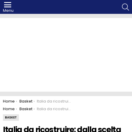
S
Menu
You are here:
Home
Basket
Italia da ricostruire: dalla scelta del ct al lancio dei giovani
You are here:
Home
Basket
Italia da ricostruire: dalla scelta del ct al lancio dei giovani
BASKET
Italia da ricostruire: dalla scelta