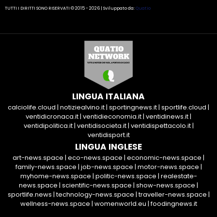
TUTTI I DIRITTI SONO RISERVATI © 2015 - 2026 | Sviluppato da:
Quatio
LINGUA ITALIANA
calciolife.cloud
|
notiziealvino.it
|
sportingnews.it
|
sportlife.cloud
|
ventidicronaca.it
|
ventidieconomia.it
|
ventidinews.it
|
ventidipolitica.it
|
ventidisocieta.it
|
ventidispettacolo.it
|
ventidisport.it
LINGUA INGLESE
art-news.space
|
eco-news.space
|
economic-news.space
|
family-news.space
|
job-news.space
|
motor-news.space
|
myhome-news.space
|
politic-news.space
|
realestate-
news.space
|
scientific-news.space
|
show-news.space
|
sportlife.news
|
technology-news.space
|
traveller-news.space
|
wellness-news.space
|
womenworld.eu
|
foodingnews.it