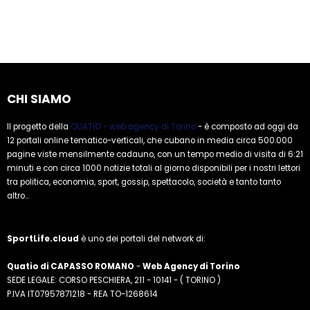
CHI SIAMO
Il progetto della
QUATIO - web agency di Torino
- è composto ad oggi da
12 portali online tematico-verticali, che cubano in media circa 500.000
pagine viste mensilmente cadauno, con un tempo medio di visita di 6:21
minuti e con circa 1000 notizie totali al giorno disponibili per i nostri lettori
tra politica, economia, sport, gossip, spettacolo, società e tanto tanto
altro...
SportLife.cloud
è uno dei portali del network di:
Quatio di CAPASSO ROMANO
-
Web Agency di Torino
SEDE LEGALE: CORSO PESCHIERA, 211 - 10141 - ( TORINO )
P.IVA IT07957871218 - REA TO-1268614