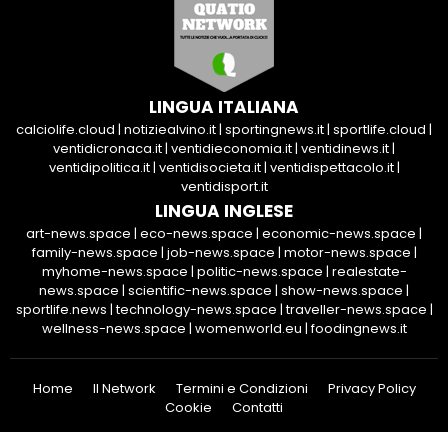
LINGUA ITALIANA
calciolife.cloud
|
notiziealvino.it
|
sportingnews.it
|
sportlife.cloud
|
ventidicronaca.it
|
ventidieconomia.it
|
ventidinews.it
|
ventidipolitica.it
|
ventidisocieta.it
|
ventidispettacolo.it
|
ventidisport.it
LINGUA INGLESE
art-news.space
|
eco-news.space
|
economic-news.space
|
family-news.space
|
job-news.space
|
motor-news.space
|
myhome-news.space
|
politic-news.space
|
realestate-
news.space
|
scientific-news.space
|
show-news.space
|
sportlife.news
|
technology-news.space
|
traveller-news.space
|
wellness-news.space
|
womenworld.eu
|
foodingnews.it
Home
Il Network
Termini e Condizioni
Privacy Policy
Cookie
Contatti