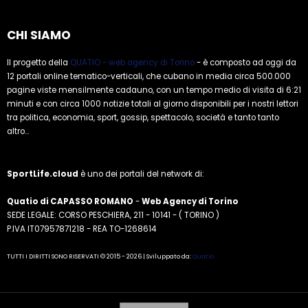
CHI SIAMO
Il progetto della
QUATIO - web agency di Torino
- è composto ad oggi da
12 portali online tematico-verticali, che cubano in media circa 500.000
pagine viste mensilmente cadauno, con un tempo medio di visita di 6:21
minuti e con circa 1000 notizie totali al giorno disponibili per i nostri lettori
tra politica, economia, sport, gossip, spettacolo, società e tanto tanto
altro...
SportLife.cloud
è uno dei portali del network di:
Quatio di CAPASSO ROMANO
-
Web Agency di Torino
SEDE LEGALE: CORSO PESCHIERA, 211 - 10141 - ( TORINO )
P.IVA IT07957871218 - REA TO-1268614
TUTTI I DIRITTI SONO RISERVATI © 2015 - 2026 | Sviluppato da:
Quatio