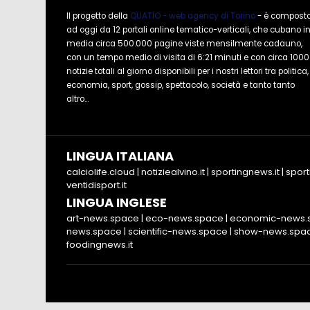
Il progetto della
QUATIO - web agency di Torino
- è compost
ad oggi da 12 portali online tematico-verticali, che cubano i
media circa 500.000 pagine viste mensilmente cadauno,
con un tempo medio di visita di 6:21 minuti e con circa 1000
notizie totali al giorno disponibili per i nostri lettori tra politica,
economia, sport, gossip, spettacolo, società e tanto tanto
altro...
LINGUA ITALIANA
calciolife.cloud
|
notiziealvino.it
|
sportingnews.it
|
sport
ventidisport.it
LINGUA INGLESE
art-news.space
|
eco-news.space
|
economic-news.
news.space
|
scientific-news.space
|
show-news.spa
foodingnews.it