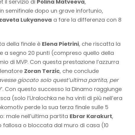
 il servizio di
Polina Matveeva
,
 in semifinale dopo un grave infortunio,
izaveta Lukyanova
a fare la differenza con 8
a della finale è
Elena Pietrini
, che riscatta la
te a segno 20 punti (compreso quello della
remio di MVP. Con questa prestazione l’azzurra
llenatore
Zoran Terzic
, che conclude
avesse giocato solo quest’ultima partita, per
e
“. Con questo successo la Dinamo raggiunge
ca (solo l’Uralochka ne ha vinti di più nell’era
komotiv perde la sua terza finale sulle 5
: male nell’ultima partita
Ebrar Karakurt
,
o fallosa o bloccata dal muro di casa (10