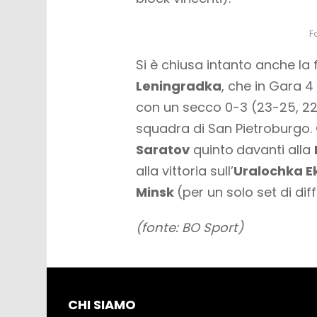
F
Si è chiusa intanto anche la 
Leningradka
, che in Gara 4
con un secco 0-3 (23-25, 22-
squadra di San Pietroburgo. Già
Saratov
quinto
davanti alla
alla vittoria sull’
Uralochka E
Minsk
(per un solo set di dif
(fonte: BO Sport)
CHI SIAMO