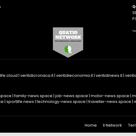
Q
o
SE
n
P
TU
life.cloud
|
ventidicronaca.it
|
ventidieconomia.it
|
ventidinews.it
|
ventid
space
|
family-news.space
|
job-news.space
|
motor-news.space
|
m
ce
|
sportlife.news
|
technology-news.space
|
traveller-news.space
|
Home
Il Network
Ter