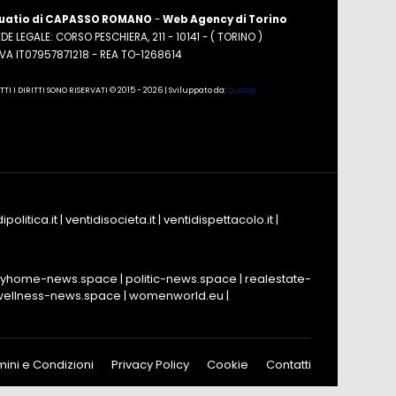
uatio di CAPASSO ROMANO
-
Web Agency di Torino
DE LEGALE: CORSO PESCHIERA, 211 - 10141 - ( TORINO )
.IVA IT07957871218 - REA TO-1268614
TTI I DIRITTI SONO RISERVATI © 2015 - 2026 | Sviluppato da:
Quatio
ipolitica.it
|
ventidisocieta.it
|
ventidispettacolo.it
|
yhome-news.space
|
politic-news.space
|
realestate-
wellness-news.space
|
womenworld.eu
|
mini e Condizioni
Privacy Policy
Cookie
Contatti