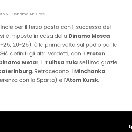
oto VC Dynamo Ak-Bars
finale per il terzo posto con il successo del
 si è imposta in casa della
Dinamo Mosca
25, 20-25): è la prima volta sul podio per la
 definiti gli altri verdetti, con il
Proton
Dinamo Metar
, il
Tulitsa Tula
settimo grazie
katerinburg
. Retrocedono il
Minchanka
ferenza con lo Sparta) e l’
Atom Kursk
.
S