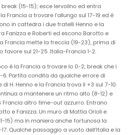
l break (15-15); esce Iervolino ed entra
 la Francia a trovare l’allungo sul 17-19 ed è
gono in cattedra i due fratelli Henno e la
ntra Fanizza e Roberti ed escono Barotto e
a Francia mette la freccia (19-23), prima di
o favore sul 21-25. Italia-Francia 1-2.
oco è la Francia a trovare lo 0-2; break che i
4-6. Partita condita da qualche errore di
 di H. Henno e la Francia trova il +3 sul 7-10.
continua a mantenere un ritmo alto (8-12) e
9-14 Francia altro time-out azzurro. Entrano
tto e Fanizza. Un muro di Mattia Orioli e
i (11-15) ma in maniera anche fortunosa la
-17. Qualche passaggio a vuoto dell’Italia e la