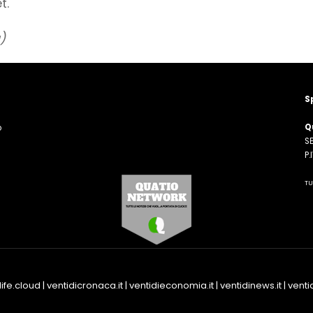
t.
)
S
Q
o
SE
n
P
TU
life.cloud
|
ventidicronaca.it
|
ventidieconomia.it
|
ventidinews.it
|
ventid