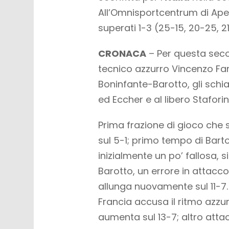
All’Omnisportcentrum di Apel
superati 1-3 (25-15, 20-25, 2
CRONACA
– Per questa seco
tecnico azzurro Vincenzo Fan
Boninfante-Barotto, gli schiacc
ed Eccher e al libero Staforini
Prima frazione di gioco che si
sul 5-1; primo tempo di Bartolu
inizialmente un po’ fallosa, 
Barotto, un errore in attacco d
allunga nuovamente sul 11-7. T
Francia accusa il ritmo azzu
aumenta sul 13-7; altro attac