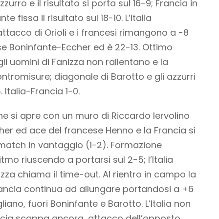
urro e il risultato si porta sul 16-9; Francia in
e fissa il risultato sul 18-10. L’Italia
tacco di Orioli e i francesi rimangono a -8
se Boninfante-Eccher ed è 22-13. Ottimo
gli uomini di Fanizza non rallentano e la
ontromisure; diagonale di Barotto e gli azzurri
 Italia-Francia 1-0.
e si apre con un muro di Riccardo Iervolino
ccher ed ace del francese Henno e la Francia si
 match in vantaggio (1-2). Formazione
itmo riuscendo a portarsi sul 2-5; l’Italia
zza chiama il time-out. Al rientro in campo la
rancia continua ad allungare portandosi a +6
iano, fuori Boninfante e Barotto. L’Italia non
ancia scappa ancora, attacco dell’opposto