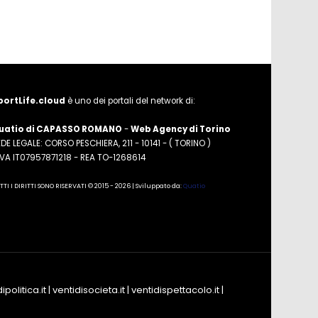
portLife.cloud
è uno dei portali del network di:
uatio di CAPASSO ROMANO
-
Web Agency di Torino
DE LEGALE: CORSO PESCHIERA, 211 - 10141 - ( TORINO )
.IVA IT07957871218 - REA TO-1268614
TTI I DIRITTI SONO RISERVATI © 2015 - 2026 | Sviluppato da:
Quatio
ipolitica.it
|
ventidisocieta.it
|
ventidispettacolo.it
|