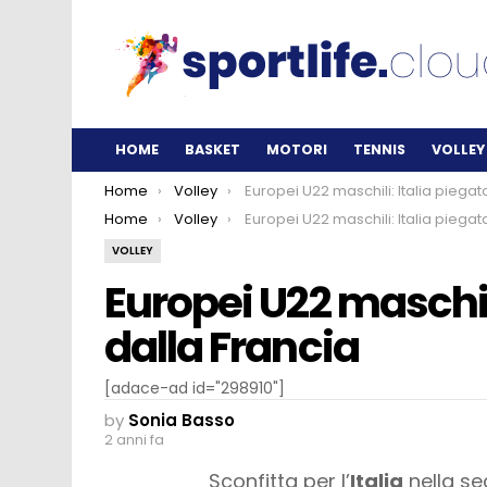
HOME
BASKET
MOTORI
TENNIS
VOLLEY
You are here:
Home
Volley
Europei U22 maschili: Italia piegata 1-3 dalla Fran
You are here:
Home
Volley
Europei U22 maschili: Italia piegata 1-3 dalla Fran
VOLLEY
Europei U22 maschili
dalla Francia
[adace-ad id="298910"]
by
Sonia Basso
2 anni fa
Sconfitta per l’
Italia
nella sec