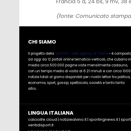
Francia 5 a, 24 bs, 9 mv, 38 e
(fonte: Comunicato stampa
CHI SIAMO
Il progetto della
QUATIO - web agency di Torino
- è compost
ad oggi da 12 portali online tematico-verticali, che cubano i
media circa 500.000 pagine viste mensilmente cadauno,
con un tempo medio di visita di 6:21 minuti e con circa 1000
notizie totali al giorno disponibili per i nostri lettori tra politica,
economia, sport, gossip, spettacolo, società e tanto tanto
altro...
LINGUA ITALIANA
calciolife.cloud
|
notiziealvino.it
|
sportingnews.it
|
sport
ventidisport.it