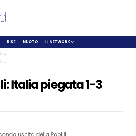
BIKE
NUOTO
IL NETWORK
cia
cia
: Italia piegata 1-3
onda uscita della Pool II.