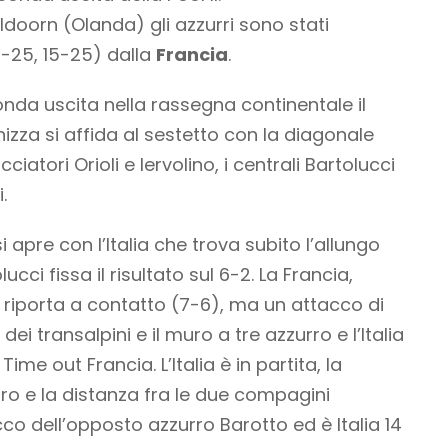
doorn (Olanda) gli azzurri sono stati
1-25, 15-25) dalla
Francia
.
nda uscita nella rassegna continentale il
izza si affida al sestetto con la diagonale
iatori Orioli e Iervolino, i centrali Bartolucci
.
 apre con l’Italia che trova subito l’allungo
cci fissa il risultato sul 6-2. La Francia,
si riporta a contatto (7-6), ma un attacco di
ei transalpini e il muro a tre azzurro e l’Italia
ime out Francia. L’Italia è in partita, la
rro e la distanza fra le due compagini
co dell’opposto azzurro Barotto ed è Italia 14