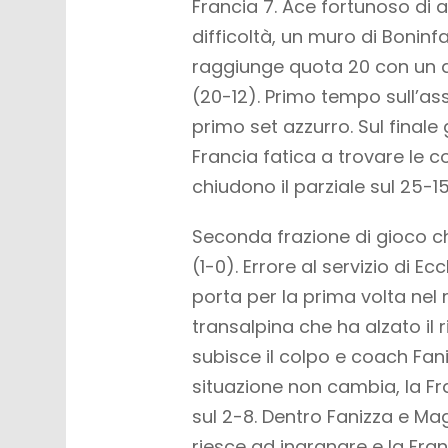
Francia 7. Ace fortunoso di azz
difficoltà, un muro di Boninfant
raggiunge quota 20 con un at
(20-12). Primo tempo sull’as
primo set azzurro. Sul finale 
Francia fatica a trovare le c
chiudono il parziale sul 25-15.
Seconda frazione di gioco ch
(1-0). Errore al servizio di E
porta per la prima volta nel
transalpina che ha alzato il r
subisce il colpo e coach Fani
situazione non cambia, la F
sul 2-8. Dentro Fanizza e Magl
riesce ad ingranare e la Fr