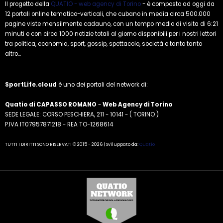
Il progetto della
QUATIO - web agency di Torino
- è composto ad oggi da
12 portali online tematico-verticali, che cubano in media circa 500.000
pagine viste mensilmente cadauno, con un tempo medio di visita di 6:21
minuti e con circa 1000 notizie totali al giorno disponibili per i nostri lettori
tra politica, economia, sport, gossip, spettacolo, società e tanto tanto
altro...
SportLife.cloud
è uno dei portali del network di:
Quatio di CAPASSO ROMANO
-
Web Agency di Torino
SEDE LEGALE: CORSO PESCHIERA, 211 - 10141 - ( TORINO )
P.IVA IT07957871218 - REA TO-1268614
TUTTI I DIRITTI SONO RISERVATI © 2015 - 2026 | Sviluppato da:
Quatio