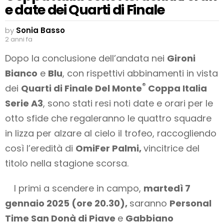
e date dei Quarti di Finale
by
Sonia Basso
2 anni fa
Dopo la conclusione dell’andata nei
Gironi
Bianco
e
Blu
, con rispettivi abbinamenti in vista
®
dei
Quarti di Finale Del Monte
Coppa Italia
Serie A3
, sono stati resi noti date e orari per le
otto sfide che regaleranno le quattro squadre
in lizza per alzare al cielo il trofeo, raccogliendo
così l’eredità di
OmiFer Palmi,
vincitrice del
titolo nella stagione scorsa.
I primi a scendere in campo,
martedì 7
gennaio 2025 (ore 20.30),
saranno
Personal
Time San Donà di Piave
e
Gabbiano