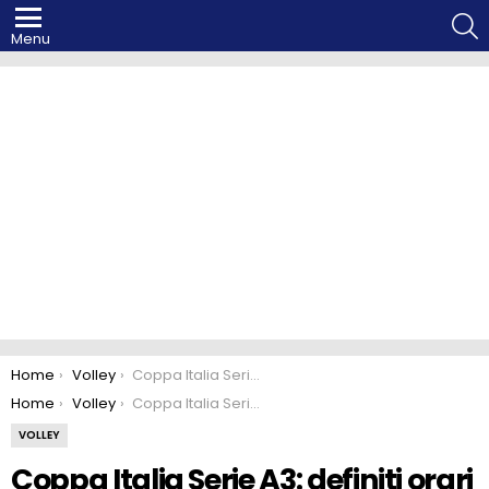
S
Menu
You are here:
Home
Volley
Coppa Italia Serie A3: definiti orari e date dei Quarti di Finale
You are here:
Home
Volley
Coppa Italia Serie A3: definiti orari e date dei Quarti di Finale
VOLLEY
Coppa Italia Serie A3: definiti orari