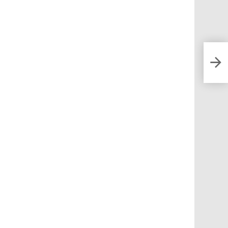
Rola
dett
fina
Paol
un’a
Vava