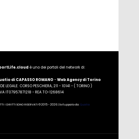
portLife.cloud
è uno dei portali del network di:
uatio di CAPASSO ROMANO
-
Web Agency di Torino
DE LEGALE: CORSO PESCHIERA, 211 - 10141 - ( TORINO )
.IVA IT07957871218 - REA TO-1268614
TTI I DIRITTI SONO RISERVATI © 2015 - 2026 | Sviluppato da:
Quatio