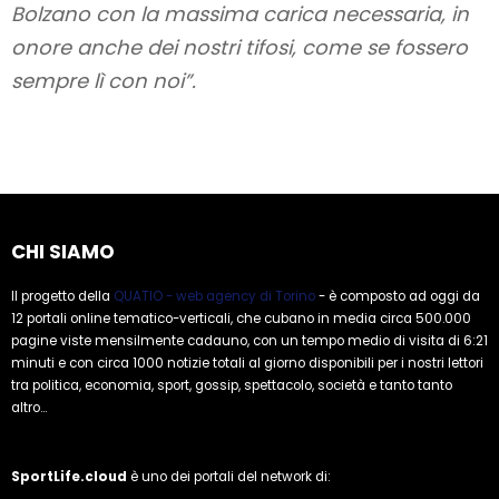
Bolzano con la massima carica necessaria, in
onore anche dei nostri tifosi, come se fossero
sempre lì con noi”.
CHI SIAMO
Il progetto della
QUATIO - web agency di Torino
- è composto ad oggi da
12 portali online tematico-verticali, che cubano in media circa 500.000
pagine viste mensilmente cadauno, con un tempo medio di visita di 6:21
minuti e con circa 1000 notizie totali al giorno disponibili per i nostri lettori
tra politica, economia, sport, gossip, spettacolo, società e tanto tanto
altro...
SportLife.cloud
è uno dei portali del network di: