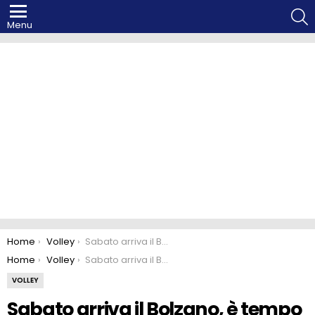
S
Menu
You are here:
Home
Volley
Sabato arriva il Bolzano, è tempo di riscatto
You are here:
Home
Volley
Sabato arriva il Bolzano, è tempo di riscatto
VOLLEY
Sabato arriva il Bolzano, è tempo