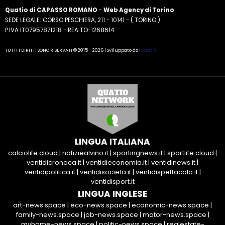
Quatio di CAPASSO ROMANO
-
Web Agency di Torino
SEDE LEGALE: CORSO PESCHIERA, 211 - 10141 - ( TORINO )
P.IVA IT07957871218 - REA TO-1268614
TUTTI I DIRITTI SONO RISERVATI © 2015 - 2026 | Sviluppato da:
Quatio
LINGUA ITALIANA
calciolife.cloud
|
notiziealvino.it
|
sportingnews.it
|
sportlife.cloud
|
ventidicronaca.it
|
ventidieconomia.it
|
ventidinews.it
|
ventidipolitica.it
|
ventidisocieta.it
|
ventidispettacolo.it
|
ventidisport.it
LINGUA INGLESE
art-news.space
|
eco-news.space
|
economic-news.space
|
family-news.space
|
job-news.space
|
motor-news.space
|
myhome-news.space
|
politic-news.space
|
realestate-