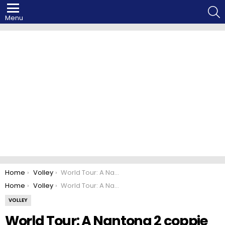
S
Menu
You are here:
Home
Volley
World Tour: A Nantong 2 coppie azzurre superano le qualificazioni
You are here:
Home
Volley
World Tour: A Nantong 2 coppie azzurre superano le qualificazioni
VOLLEY
World Tour: A Nantong 2 coppie