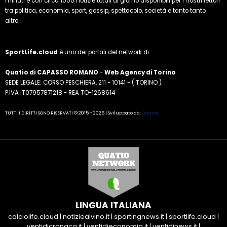
minuti e con circa 1000 notizie totali al giorno disponibili per i nostri lettori
tra politica, economia, sport, gossip, spettacolo, società e tanto tanto
altro...
SportLife.cloud
è uno dei portali del network di:
Quatio di CAPASSO ROMANO
-
Web Agency di Torino
SEDE LEGALE: CORSO PESCHIERA, 211 - 10141 - ( TORINO )
P.IVA IT07957871218 - REA TO-1268614
TUTTI I DIRITTI SONO RISERVATI © 2015 - 2026 | Sviluppato da:
Quatio
LINGUA ITALIANA
calciolife.cloud
|
notiziealvino.it
|
sportingnews.it
|
sportlife.cloud
|
ventidicronaca.it
|
ventidieconomia.it
|
ventidinews.it
|