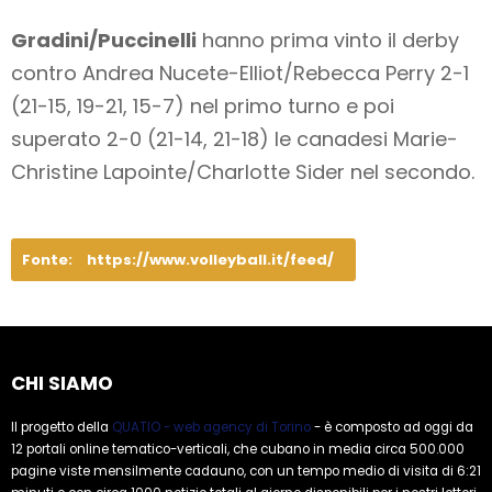
Gradini/Puccinelli
hanno prima vinto il derby
contro Andrea Nucete-Elliot/Rebecca Perry 2-1
(21-15, 19-21, 15-7) nel primo turno e poi
superato 2-0 (21-14, 21-18) le canadesi Marie-
Christine Lapointe/Charlotte Sider nel secondo.
Fonte:
https://www.volleyball.it/feed/
CHI SIAMO
Il progetto della
QUATIO - web agency di Torino
- è composto ad oggi da
12 portali online tematico-verticali, che cubano in media circa 500.000
pagine viste mensilmente cadauno, con un tempo medio di visita di 6:21