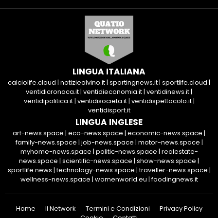
LINGUA ITALIANA
calciolife.cloud
|
notiziealvino.it
|
sportingnews.it
|
sportlife.cloud
|
ventidicronaca.it
|
ventidieconomia.it
|
ventidinews.it
|
ventidipolitica.it
|
ventidisocieta.it
|
ventidispettacolo.it
|
ventidisport.it
LINGUA INGLESE
art-news.space
|
eco-news.space
|
economic-news.space
|
family-news.space
|
job-news.space
|
motor-news.space
|
myhome-news.space
|
politic-news.space
|
realestate-
news.space
|
scientific-news.space
|
show-news.space
|
sportlife.news
|
technology-news.space
|
traveller-news.space
|
wellness-news.space
|
womenworld.eu
|
foodingnews.it
Home
Il Network
Termini e Condizioni
Privacy Policy
Cookie
Contatti