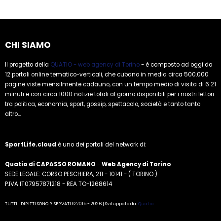
CHI SIAMO
Il progetto della
QUATIO - web agency di Torino
- è composto ad oggi da
12 portali online tematico-verticali, che cubano in media circa 500.000
pagine viste mensilmente cadauno, con un tempo medio di visita di 6:21
minuti e con circa 1000 notizie totali al giorno disponibili per i nostri lettori
tra politica, economia, sport, gossip, spettacolo, società e tanto tanto
altro...
SportLife.cloud
è uno dei portali del network di:
Quatio di CAPASSO ROMANO
-
Web Agency di Torino
SEDE LEGALE: CORSO PESCHIERA, 211 - 10141 - ( TORINO )
P.IVA IT07957871218 - REA TO-1268614
TUTTI I DIRITTI SONO RISERVATI © 2015 - 2026 | Sviluppato da:
Quatio