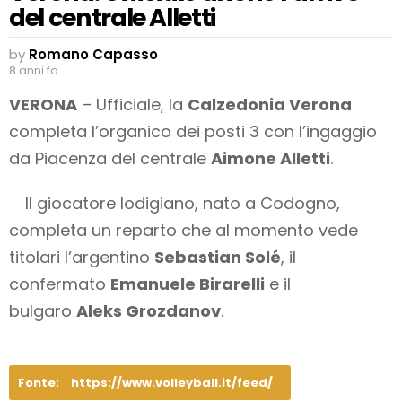
del centrale Alletti
by
Romano Capasso
8 anni fa
VERONA
– Ufficiale, la
Calzedonia Verona
completa l’organico dei posti 3 con l’ingaggio
da Piacenza del centrale
Aimone Alletti
.
Il giocatore lodigiano, nato a Codogno,
completa un reparto che al momento vede
titolari l’argentino
Sebastian Solé
, il
confermato
Emanuele Birarelli
e il
bulgaro
Aleks Grozdanov
.
Fonte:
https://www.volleyball.it/feed/