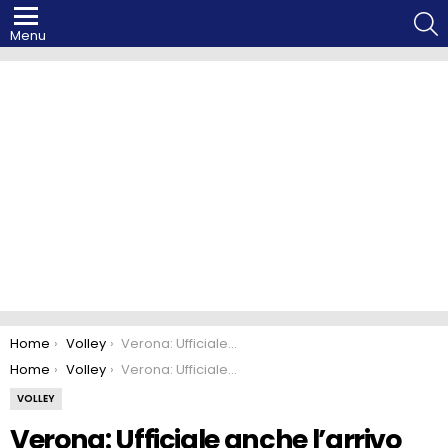
S
Menu
You are here:
Home
Volley
Verona: Ufficiale anche l’arrivo del centrale Alletti
You are here:
Home
Volley
Verona: Ufficiale anche l’arrivo del centrale Alletti
VOLLEY
Verona: Ufficiale anche l’arrivo