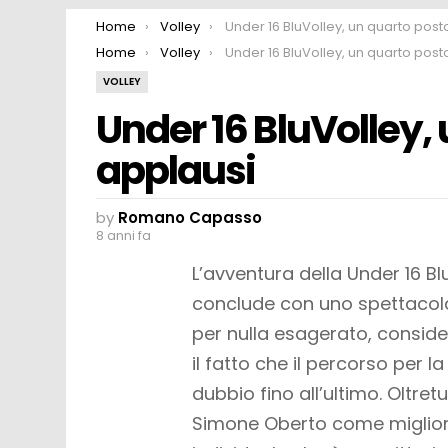
You are here:
Home
Volley
Under 16 BluVolley, un quarto posto da applau
You are here:
Home
Volley
Under 16 BluVolley, un quarto posto da applau
VOLLEY
Under 16 BluVolley,
applausi
by
Romano Capasso
8 anni fa
L’avventura della Under 16 BluV
conclude con uno spettacola
per nulla esagerato, consider
il fatto che il percorso per l
dubbio fino all’ultimo. Oltret
Simone Oberto come miglior 