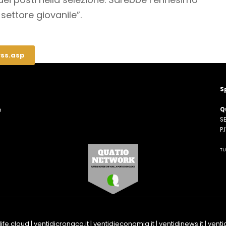
settore giovanile”.
rss.asp
S
Q
o
SE
n
P
TU
life.cloud
|
ventidicronaca.it
|
ventidieconomia.it
|
ventidinews.it
|
ventid