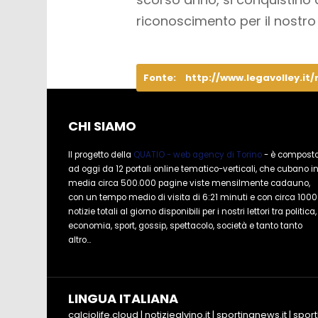
riconoscimento per il nostro 
Fonte:
http://www.legavolley.it/
CHI SIAMO
Il progetto della
QUATIO - web agency di Torino
- è compost
ad oggi da 12 portali online tematico-verticali, che cubano i
media circa 500.000 pagine viste mensilmente cadauno,
con un tempo medio di visita di 6:21 minuti e con circa 1000
notizie totali al giorno disponibili per i nostri lettori tra politica,
economia, sport, gossip, spettacolo, società e tanto tanto
altro...
LINGUA ITALIANA
calciolife.cloud
|
notiziealvino.it
|
sportingnews.it
|
sport