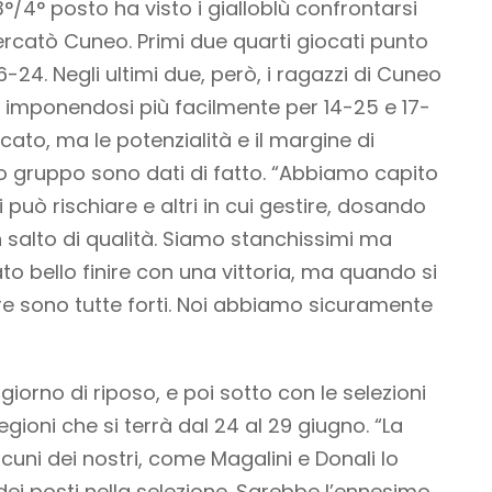
 3°/4° posto ha visto i gialloblù confrontarsi
ercatò Cuneo. Primi due quarti giocati punto
-24. Negli ultimi due, però, i ragazzi di Cuneo
e, imponendosi più facilmente per 14-25 e 17-
ato, ma le potenzialità e il margine di
o gruppo sono dati di fatto. “Abbiamo capito
 può rischiare e altri in cui gestire, dosando
 salto di qualità. Siamo stanchissimi ma
ato bello finire con una vittoria, ma quando si
dre sono tutte forti. Noi abbiamo sicuramente
giorno di riposo, e poi sotto con le selezioni
Regioni che si terrà dal 24 al 29 giugno. “La
cuni dei nostri, come Magalini e Donali lo
dei posti nella selezione. Sarebbe l’ennesimo