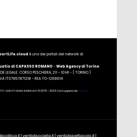
portLife.cloud
è uno dei portali del network di:
uatio di CAPASSO ROMANO
-
Web Agency di Torino
DE LEGALE: CORSO PESCHIERA, 211 - 10141 - ( TORINO )
.IVA IT07957871218 - REA TO-1268614
TTI I DIRITTI SONO RISERVATI © 2015 - 2026 | Sviluppato da:
Quatio
ipolitica.it
|
ventidisocieta.it
|
ventidispettacolo.it
|