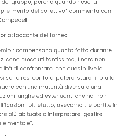
ia del gruppo, perché quando riesci a
sempre merito del collettivo” commenta con
Campedelli.
ior attaccante del torneo
remio ricompensano quanto fatto durante
azzi sono cresciuti tantissimo, finora non
ità di confrontarci con questo livello
 si sono resi conto di poterci stare fino alla
uadre con una maturità diversa e una
azioni lunghe ed estenuanti che noi non
icazioni, oltretutto, avevamo tre partite in
dre più abituate a interpretare gestire
a e mentale”.