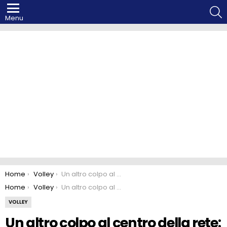
S
Menu
You are here:
Home
Volley
Un altro colpo al centro della rete: ingaggiato l’azzurro Davide Candellaro
You are here:
Home
Volley
Un altro colpo al centro della rete: ingaggiato l’azzurro Davide Candellaro
VOLLEY
Un altro colpo al centro della rete: