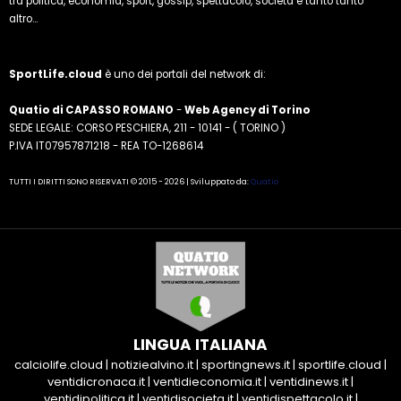
tra politica, economia, sport, gossip, spettacolo, società e tanto tanto
altro...
SportLife.cloud
è uno dei portali del network di:
Quatio di CAPASSO ROMANO
-
Web Agency di Torino
SEDE LEGALE: CORSO PESCHIERA, 211 - 10141 - ( TORINO )
P.IVA IT07957871218 - REA TO-1268614
TUTTI I DIRITTI SONO RISERVATI © 2015 - 2026 | Sviluppato da:
Quatio
LINGUA ITALIANA
calciolife.cloud
|
notiziealvino.it
|
sportingnews.it
|
sportlife.cloud
|
ventidicronaca.it
|
ventidieconomia.it
|
ventidinews.it
|
ventidipolitica.it
|
ventidisocieta.it
|
ventidispettacolo.it
|