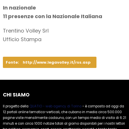
In nazionale
11 presenze con la Nazionale Italiana
Trentino Volley Srl
Ufficio Stampa
Fonte:
http://www.legavolley.it/rss.asp
CHI SIAMO
Il progetto della
QUATIO - web agency di Torino
- è composto ad oggi da
12 portali online tematico-verticali, che cubano in media circa 500.000
pagine viste mensilmente cadauno, con un tempo medio di visita di 6:21
minuti e con circa 1000 notizie totali al giorno disponibili per i nostri lettori